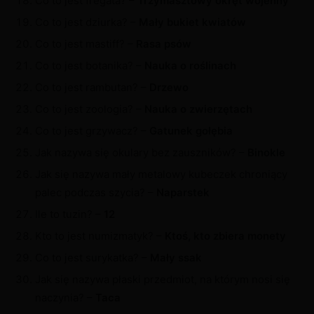
Co to jest fregata? –
Trzymasztowy okręt wojenny
Co to jest dziurka? –
Mały bukiet kwiatów
Co to jest mastiff? –
Rasa psów
Co to jest botanika? –
Nauka o roślinach
Co to jest rambutan? –
Drzewo
Co to jest zoologia? –
Nauka o zwierzętach
Co to jest grzywacz? –
Gatunek gołębia
Jak nazywa się okulary bez zauszników? –
Binokle
Jak się nazywa mały metalowy kubeczek chroniący
palec podczas szycia? –
Naparstek
Ile to tuzin? –
12
Kto to jest numizmatyk? –
Ktoś, kto zbiera monety
Co to jest surykatka? –
Mały ssak
Jak się nazywa płaski przedmiot, na którym nosi się
naczynia? –
Taca