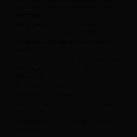
coś z butelki. Co było napisane na tej butelce? –
Wypij mnie
Która z wymienionych rzeczy była Insygnium Śmierci
w Harrym Potterze? –
Czarna różdżka
Kto napisał serię książek o Harrym Potterze? –
J.K.
Rowling
Kto napisał “Dumę i uprzedzenie”? –
Jane Austen
Która z wymienionych to prawdziwa odmiana tanga? –
Fińskie tango
Skaza to imię antagonisty z którego filmu
animowanego? –
Król Lew
Co znajduje się w muzeum Madame Tussaud? –
Figury woskowe
Co oznacza fraza “hakuna matata”? –
Życie bez
zmartwień