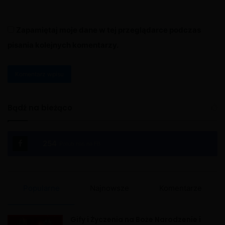
Zapamiętaj moje dane w tej przeglądarce podczas
pisania kolejnych komentarzy.
A
l
Bądź na bieżąco
t
e
254
Polub nas na FB
r
n
a
Popularne
Najnowsze
Komentarze
t
i
Gify i Życzenia na Boże Narodzenie i