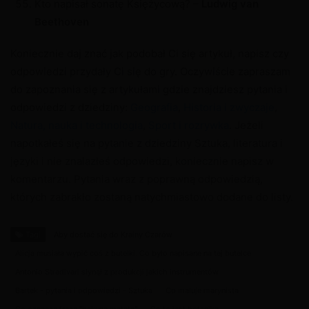
Kto napisał sonatę Księżycową? –
Ludwig van
Beethoven
Koniecznie daj znać jak podobał Ci się artykuł, napisz czy
odpowiedzi przydały Ci się do gry. Oczywiście zapraszam
do zapoznania się z artykułami gdzie znajdziesz pytania i
odpowiedzi z dziedziny:
Geografia
,
Historia i zwyczaje
,
Natura, nauka i technologia
,
Sport i rozrywka
. Jeżeli
napotkałeś się na pytanie z dziedziny Sztuka, literatura i
języki i nie znalazłeś odpowiedzi, koniecznie napisz w
komentarzu. Pytania wraz z poprawną odpowiedzią,
których zabrakło zostaną natychmiastowo dodane do listy.
Tagi
Aby dostać się do Krainy Czarów
Alicja musiała wypić coś z butelki. Co było napisane na tej butelce
Antonio Stradivari słynął z produkcji jakich instrumentów
Bartek - pytania i odpowiedzi - Sztuka
Co maluje marynista