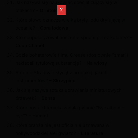
Jak nazywa się naukowiec specjalizujący się w
ptakach? –
Ornitolog
Które słowo oznacza wielką bryłę lodu dryfującą w
oceanie? –
Góra lodowa
Kto spopularyzował noszenie spodni przez kobiety? –
Coco Chanel
Gdzie bohaterowie filmu Grease (dosłownie “smar”)
nakładali tytułową substancję? –
Na włosy
Antonio Stradivari słynął z produkcji jakich
instrumentów? –
Skrzypiec
Jak się nazywa sztuka uprawiania miniaturowych
drzewek? –
Bonsai
Która postać literacka zadała pytanie “Być albo nie
być”? –
Hamlet
Która branża nie jest oficjalnie uznawana w
hollywoodzkiej alei gwiazd? –
Literatura