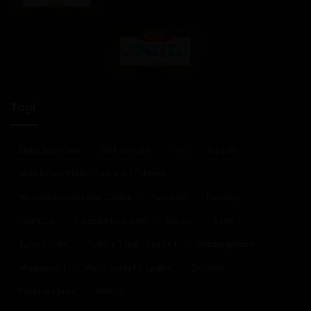
Tagi
Błędy językowe
Ciekawostki
Filmy
Książki
Moja Kawiarnia Restauracja i Zabawa
My Cafe Recipes and Stories
Poradniki
Poziomy
Promocje
Przepisy kulinarne
Seriale
Sport
Tylko z Tobą
Tylko z Tobą - Sezon 1
Uncategorized
Wiadomości
Wydarzenia kulturalne
Zdrowie
Znaki drogowe
Święta