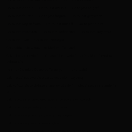
Co oznacza fraza "hakuna matata"
Co to jest botanika
Co to jest doppio
Co to jest dziurka
Co to jest epigraf
Co to jest fouette
Co to jest fregata
Co to jest grzywacz
Co to jest kopertówka
Co to jest mastiff
Co to jest piruet
Co to jest rambutan
Co to jest selfieccino
Co to jest surykatka
Co to jest twix
Co to jest zoologia
Co znajduje się w muzeum Madame Tussaud
Gdzie bohaterowie filmu Grease (dosłownie "smar") nakładali tytułową
substancję
Ile smoków miała Daenerys Targaryen
Ile to tuzin?
Jak inaczej nazywa się wyższą uczelnię muzyczną
Jak kończy się to dobrze znane wyrażenie "Im więcej rzeczy się zmienia
tym...
Jak nazywa się naukowiec specjalizujący się w ptakach
Jak nazywa się okulary bez zauszników
Jak nazywa się uroczysty muzyczny sygnał
Jak nazywa się wysoki męski głos
Jak się nazywa instrument przypominający grzechotkę