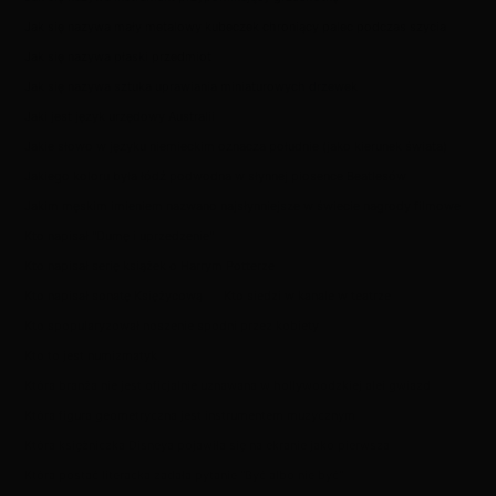
Jak się nazywa mały metalowy kubeczek chroniący palec podczas szycia
Jak się nazywa płaski przedmiot
Jak się nazywa sztuka uprawiania miniaturowych drzewek
Jaki jest język urzędowy Australii
Jakie słowo w języku niemieckim oznacza południe (jako kierunek świata)
Jakiego koloru była łódź podwodna w słynnej piosence Beatlesów
Jakim męskim imieniem nazwano najsłynniejsze w świecie nagrody filmowe
Kto napisał "Dumę i uprzedzenie"
Kto napisał serię książek o Harrym Potterze
Kto napisał sonatę Księżycową
Kto siedzi w kanale w teatrze
Kto spopularyzował noszenie spodni przez kobiety
Kto to jest numizmatyk
Która branża nie jest oficjalnie uznawana w hollywoodzkiej alei gwiazd
Która figura geometryczna jest instrumentem muzycznym
Która księżniczka Disneya pojawiła się na ekranie jako pierwsza
Która postać literacka zadała pytanie "Być albo nie być"