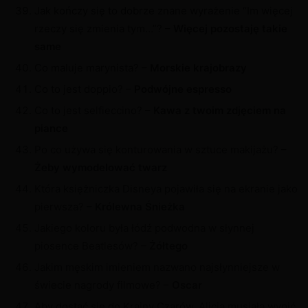
Jak kończy się to dobrze znane wyrażenie “Im więcej
rzeczy się zmienia tym…”? –
Więcej pozostaję takie
same
Co maluje marynista? –
Morskie krajobrazy
Co to jest doppio? –
Podwójne espresso
Co to jest selfieccino? –
Kawa z twoim zdjęciem na
piance
Po co używa się konturowania w sztuce makijażu? –
Żeby wymodelować twarz
Która księżniczka Disneya pojawiła się na ekranie jako
pierwsza? –
Królewna Śnieżka
Jakiego koloru była łódź podwodna w słynnej
piosence Beatlesów? –
Żółtego
Jakim męskim imieniem nazwano najsłynniejsze w
świecie nagrody filmowe? –
Oscar
Aby dostać się do Krainy Czarów, Alicja musiała wypić