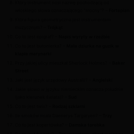
Który instrument nosi nazwę pochodzącą od
włoskiego słowa oznaczającego “mocny”? –
Fortepian
Która figura geometryczna jest instrumentem
muzycznym? –
Trójkąt
Co to jest epigraf? –
Napis wyryty w rzeźbie
Co to jest butonierka? –
Mała dziurka na guzik w
klapie marynarki
Przy jakiej ulicy mieszkał Sherlock Holmes? –
Baker
Street
Jaki jest język urzędowy Australii? –
Angielski
Jakie słowo w języku niemieckim oznacza południe
(jako kierunek świata)? –
Sud
Co to jest twix? –
Rodzaj szklarni
Ile smoków miała Daenerys Targaryen? –
Trzy
Co to jest kopertówka? –
Damska torebka