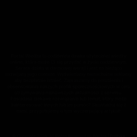
Portal Wiedza to codzienna dawka użytecznej wiedzy
online, która może Ci się przydać w życiu codziennym.
Serwis działa w darmowej wersji i jest na bieżąco
rozwijany jego content. Wyświetlamy nienachalne reklamy
aby bezpłatnie istnieć. Zapraszamy do polubienia i
obserwowania naszych profili społecznościowych w celu
otrzymywania najnowszych aktualności z serwisu.
Posiadasz ciekawe rozwiązanie lub temat, który może
zainteresować innych lub im pomóc? Skontaktuj się z
nami, przygotujemy o tym wyczerpujący artykuł!
© Copyright 2026, All Rights Reserved to Wiedza |
Polityka