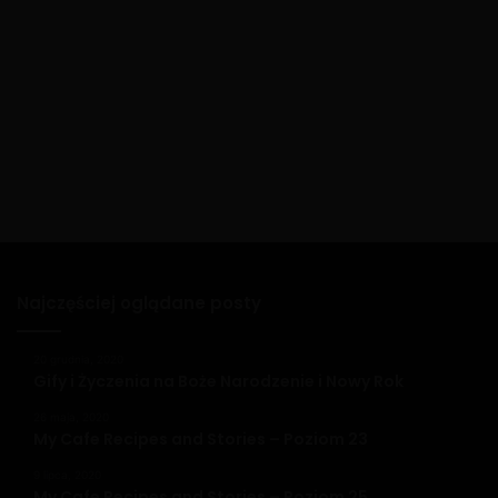
Najczęściej oglądane posty
20 grudnia, 2020
Gify i Życzenia na Boże Narodzenie i Nowy Rok
26 maja, 2020
My Cafe Recipes and Stories – Poziom 23
9 lipca, 2020
My Cafe Recipes and Stories – Poziom 25