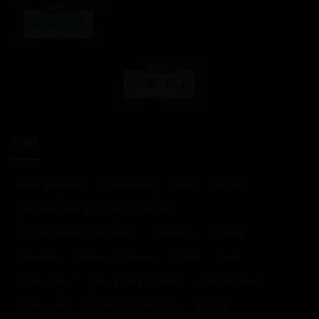
Tagi
Błędy językowe
Ciekawostki
Filmy
Książki
Moja Kawiarnia Restauracja i Zabawa
My Cafe Recipes and Stories
Poradniki
Poziomy
Promocje
Przepisy kulinarne
Seriale
Sport
Tylko z Tobą
Tylko z Tobą - Sezon 1
Uncategorized
Wiadomości
Wydarzenia kulturalne
Zdrowie