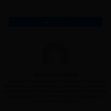
My Cafe Recipes and Stories - Aktualizacja 2022.3
Nikola - Psi romans
Sezon Królewski
Tajemnica naukowca Hilaru
Pokaż więcej
Monika Szczepanik
Pasjonuję się poszerzaniem swojej wiedzy i rozwojem
umiejętności. Uwielbiam spędzać swój wolny czas na łonie
natury w bliskich i dalekich zakątkach świata. Interesuje się
tworzeniem stron internetowych i programowaniem
zaawansowanych aplikacji.