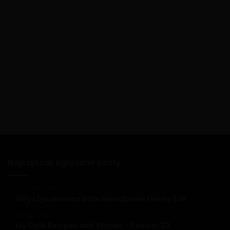
Najczęściej oglądane posty
20 grudnia, 2020
Gify i Życzenia na Boże Narodzenie i Nowy Rok
26 maja, 2020
My Cafe Recipes and Stories – Poziom 23