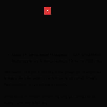
Misja z Piotrowiczem i Małgosią
– duże dziedzictwo.
Rozpoczyna się 4 marca i kończy 10 marca 2022 roku.
Piotrowicz i Małgosia roszczą sobie prawo do dziedzictwa
hrabiny, ale tylko jedno z nich może je otrzymać. Pomóż
Piotrowiczowi w rywalizacji o spadek.
Dodatkowo w misjach zmienił się wygląd dialogu teraz
mamy rozmowę tekstową.