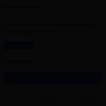
Witryna internetowa
Zapamiętaj moje dane w tej przeglądarce podczas
pisania kolejnych komentarzy.
A
l
Bądź na bieżąco
t
e
254
Polub nas na FB
r
n
a
Popularne
Najnowsze
Komentarze
t