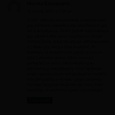
p
Monika Szczepanik
i
12 marca, 2022 o 1:49 am
s
Cześć, spróbuj odinstalować i zainstalować
z
grę od nowa – powinna się zainstalować gra
już z aktualizacją. Zanim jednak odinstalujesz
e
grę zapisz sobie swoje postępy np. przez
:
Facebook lub sklep tak aby po zainstalowaniu
od nowa gry, można było powrócić do
momentu w którym teraz jesteś chodzi mi
tutaj o poziom (level). Warto również
pamiętać, że jeżeli odinstalujesz grę i
ponownie ją zainstalujesz, a nie będziesz
miała zapisanych swoich postępów niestety
one przepadną w wyniku czego będziesz
musiała zaczynać wszystko od nowa. Mam
nadzieję, że problem szybko się rozwiążę.
Odpowiedz