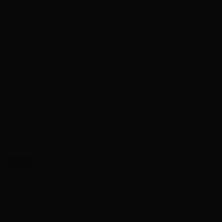
osobnym artykule – nowe przepisy aktualizacja 2022.3.
Serdecznie zapraszam Cię do zapoznania się z nimi i
wdrążenia ich do swojego menu.
Jeśli chodzi o przygody Nikoli koniecznie przeczytaj całą
historię – Nikola – Psi romans, pamiętaj, że mamy tylko 14
dni na wykonanie wszystkich zadań i poznanie całej
historii.
Koniecznie dajcie znać jak podoba wam się najnowsza
aktualizacja.
Tagi
Automat do granity
Duże dziedzictwo
Gablota na deser crème brulèe
Gablota na galaretkę
Moja Kawiarnia: Restauracja i zabawa
Moja Kawiarnia: Restauracja i zabawa - Aktualizacja 2022.3
My Cafe Recipes and Stories