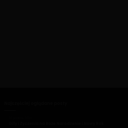
Najczęściej oglądane posty
20 grudnia, 2020
Gify i Życzenia na Boże Narodzenie i Nowy Rok