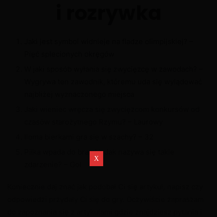
i rozrywka
Jaki jest symbol widnieje na fladze olimpijskiej? –
Pięć splecionych okręgów
W jaki sposób wyłania się zwycięzcę w zawodach? –
Wygrywa ten zawodnik, któremu uda się wylądować
najbliżej wyznaczonego miejsca
Jaki wieniec wręcza się zwycięzcom konkursów od
czasów starożytnego Rzymu? – Laurowy
Iloma bierkami gra się w szachy? – 32
Piłka wpada do bramki. Jak nazywa się takie
zdarzenie? – Gol
Koniecznie daj znać jak podobał Ci się artykuł, napisz czy
odpowiedzi przydały Ci się do gry. Oczywiście zapraszam
do zapoznania się z artykułami gdzie znajdziesz pytania i