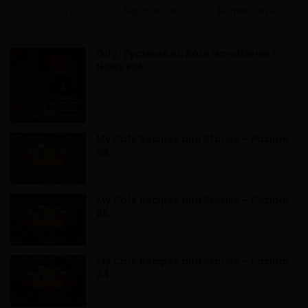
a
Popularne
Najnowsze
Komentarze
t
i
Gify i Życzenia na Boże Narodzenie i
v
Nowy Rok
e
20 grudnia, 2020
:
My Cafe Recipes and Stories – Poziom
23
26 maja, 2020
My Cafe Recipes and Stories – Poziom
25
9 lipca, 2020
My Cafe Recipes and Stories – Poziom
24
13 czerwca, 2020