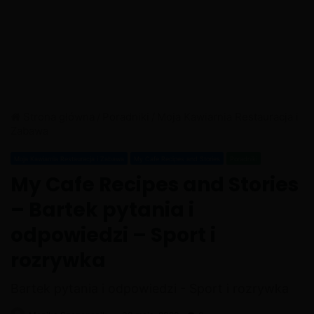
Strona główna
/
Poradniki
/
Moja Kawiarnia Restauracja i
Zabawa
Moja Kawiarnia Restauracja i Zabawa
My Cafe Recipes and Stories
Poradniki
My Cafe Recipes and Stories
– Bartek pytania i
odpowiedzi – Sport i
rozrywka
Bartek pytania i odpowiedzi - Sport i rozrywka