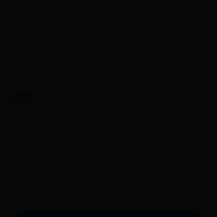
odpowiedzi z dziedziny:
Geografia
,
Historia i zwyczaje
,
Sztuka, literatura i języki
,
Natura, nauka i technologia
.
Jeżeli napotkałeś się na pytanie z dziedziny Sport i
rozrywka i nie znalazłeś odpowiedzi, koniecznie napisz w
komentarzu. Pytania wraz z poprawną odpowiedzią,
których zabrakło zostaną natychmiastowo dodane do listy.
Tagi
Bartek pytania i odpowiedzi - Sport i rozrywka
Iloma bierkami gra się w szachy?
Jaki jest symbol widnieje na fladze olimpijskiej?
Jaki wieniec wręcza się zwycięzcom konkursów od czasów starożytnego
Rzymu?
Moja Kawiarnia: Restauracja i zabawa - Bartek pytania i odpowiedzi
My Cafe Recipes and Stories - Bartek pytania i odpowiedzi
Piłka wpada do bramki. Jak nazywa się takie zdarzenie?
W jaki sposób wyłania się zwycięzcę w zawodach?