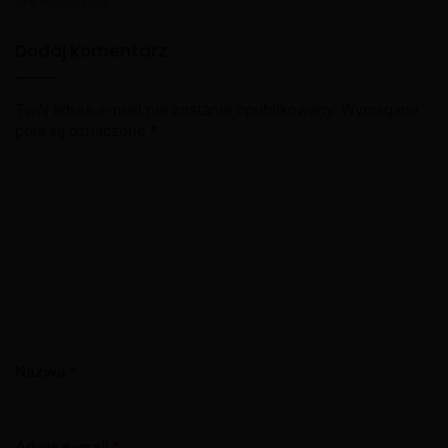
4 marca, 2022
Dodaj komentarz
X
Twój adres e-mail nie zostanie opublikowany.
Wymagane
pola są oznaczone
*
Nazwa
*
Adres e-mail
*