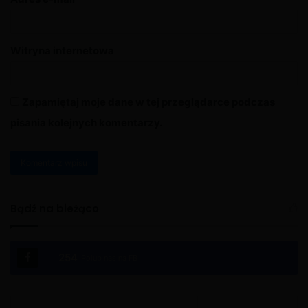
Witryna internetowa
Zapamiętaj moje dane w tej przeglądarce podczas
pisania kolejnych komentarzy.
A
l
Bądź na bieżąco
t
e
254
Polub nas na FB
r
n