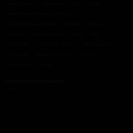
Błędy językowe
Ciekawostki
Filmy
Książki
Moja Kawiarnia Restauracja i Zabawa
My Cafe Recipes and Stories
Poradniki
Poziomy
Promocje
Przepisy kulinarne
Seriale
Sport
Tylko z Tobą
Tylko z Tobą - Sezon 1
Uncategorized
Wiadomości
Wydarzenia kulturalne
Zdrowie
Znaki drogowe
Święta
Znajdź nas na Facebooku