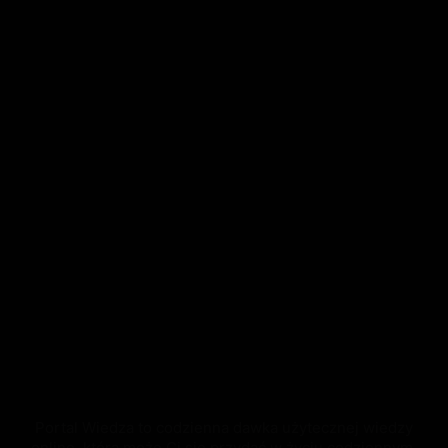
Portal Wiedza to codzienna dawka użytecznej wiedzy
online, która może Ci się przydać w życiu codziennym.