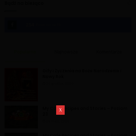
Bądź na bieżąco
254
Polub nas na FB
Popularne
Najnowsze
Komentarze
Gify i Życzenia na Boże Narodzenie i
Nowy Rok
20 grudnia, 2020
My Cafe Recipes and Stories – Poziom
23
26 maja, 2020
My Cafe Recipes and Stories – Poziom