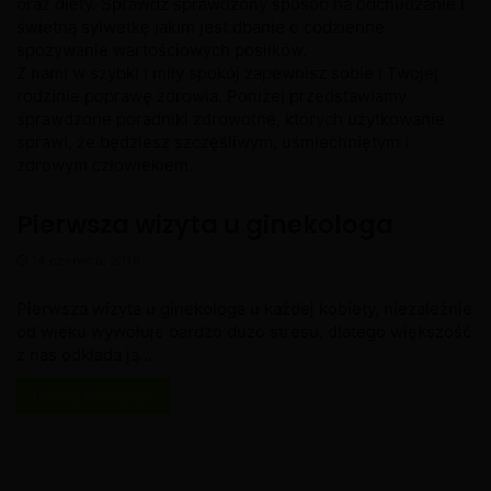
oraz diety. Sprawdź sprawdzony sposób na odchudzanie i
świetną sylwetkę jakim jest dbanie o codzienne
spożywanie wartościowych posiłków.
Z nami w szybki i miły spokój zapewnisz sobie i Twojej
rodzinie poprawę zdrowia. Poniżej przedstawiamy
sprawdzone poradniki zdrowotne, których użytkowanie
sprawi, że będziesz szczęśliwym, uśmiechniętym i
zdrowym człowiekiem.
Pierwsza wizyta u ginekologa
14 czerwca, 2019
Pierwsza wizyta u ginekologa u każdej kobiety, niezależnie
od wieku wywołuje bardzo dużo stresu, dlatego większość
z nas odkłada ją…
Przeczytaj więcej »