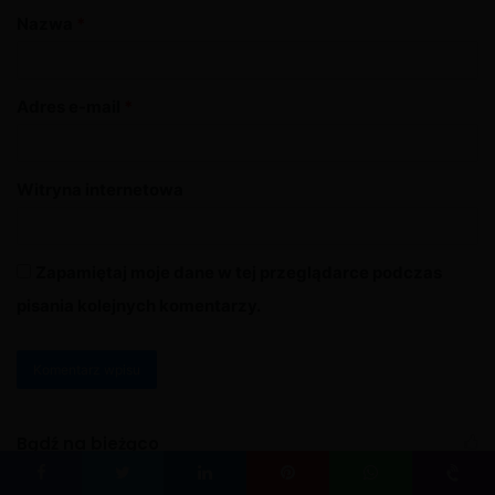
Nazwa
*
Adres e-mail
*
Witryna internetowa
Zapamiętaj moje dane w tej przeglądarce podczas
pisania kolejnych komentarzy.
A
l
Bądź na bieżąco
t
Facebook
Twitter
LinkedIn
Pinterest
WhatsApp
Viber