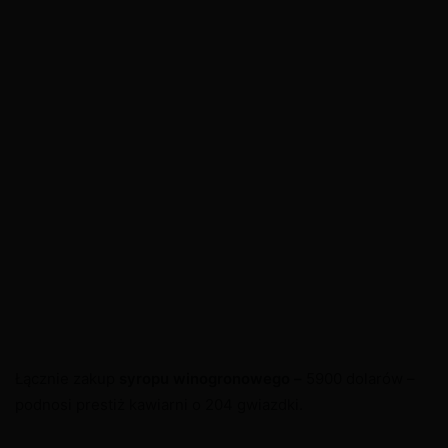
Łącznie zakup
syropu
winogronowego
–
5900 dolarów –
podnosi prestiż kawiarni o 204 gwiazdki.