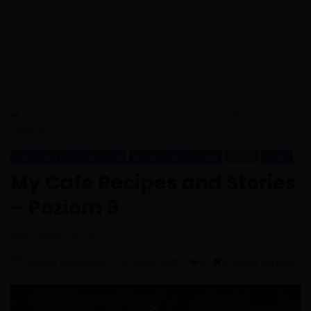
Strona główna
/
Poradniki
/
Moja Kawiarnia Restauracja i
Zabawa
Moja Kawiarnia Restauracja i Zabawa
My Cafe Recipes and Stories
Poradniki
Poziomy
My Cafe Recipes and Stories
– Poziom 9
My Cafe LVL 9
Monika Szczepanik
27 lutego, 2020
0
5 minut/y czytania