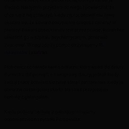
śledzić. Następnie przyszedł do niego i powiedział, że
chce się z nią zobaczyć, kiedy zaproponował mu kawę
okazało się, że Edward dosypał mu czegoś i zamknął w
piwnicy. Edward poszukiwany jest przez policję, która chce
umieścić go w szpitalu psychiatrycznym, ponieważ
zwariował. W nagrodę za pomoc otrzymujemy
15
diamentów
i
szafran
.
Piotrowicz opowiada nam o piłkarzu, który wpadł do dziury.
Burmistrz dał pieniądze na naprawę dziury, jednak kiedy
zaczął pracę odnalazł skrzynię starą i zardzewiałą, kiedy ją
otworzył dostał gęsiej skórki. Na stres przygotujmy
herbatę z galangalem.
Kiedy podamy herbatę z galangalem musimy
odpowiedzieć na pytania Piotrowicza: