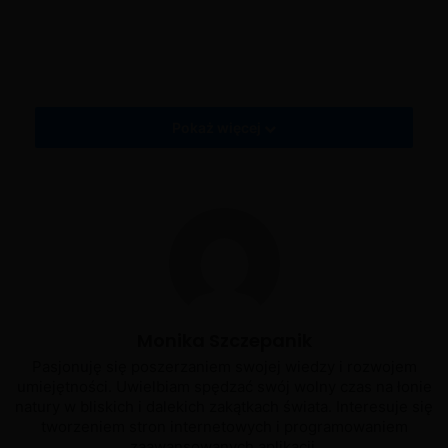
My Cafe Recipes and Stories
My Cafe Recipes and Stories - Eliza
My Cafe Recipes and Stories - Poziom 9
Owocowa mrożona herbata
Skrzynia tajemnic
Unikatowa postać - gra z zajączkiem
Utrata pamięci przez Watsona
Pokaż więcej
Monika Szczepanik
Pasjonuję się poszerzaniem swojej wiedzy i rozwojem
umiejętności. Uwielbiam spędzać swój wolny czas na łonie
natury w bliskich i dalekich zakątkach świata. Interesuje się
tworzeniem stron internetowych i programowaniem
zaawansowanych aplikacji.