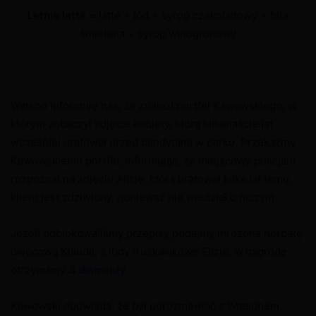
Letnie latte
= latte + lód + syrop czekoladowy + bita
śmietana + syrop winogronowy
Watson informuję nas, że znalazł portfel Kawowskiego, w
którym zobaczył zdjęcie kobiety, którą kilkanaście lat
wcześniej uratował przed bandytami w parku. Przekażmy
Kawowskiemu portfel, informując, że miejscowy policjant
rozpoznał na zdjęciu Alicję, którą uratował kilka lat temu,
klient jest zdziwiony, ponieważ nie wiedział o niczym.
Jeżeli odblokowaliśmy przepisy podajmy mrożoną herbatę
owocową Klaudii, a lody truskawkowe Elizie, w nagrodę
otrzymamy
3 diamenty.
Kawowski opowiada, że był porozmawiać z Watsonem,