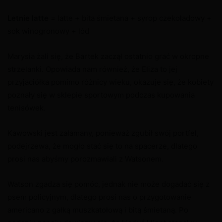
Letnie latte
= latte + bita śmietana + syrop czekoladowy +
sok winogronowy + lód
Marysia żali się, że Bartek zaczął ostatnio grać w okropne
strzelanki. Opowiada nam również, że Eliza to jej
przyjaciółka pomimo różnicy wieku, okazuje się, że kobiety
poznały się w sklepie sportowym podczas kupowania
tenisówek.
Kawowski jest załamany, ponieważ zgubił swój portfel,
podejrzewa, że mogło stać się to na spacerze, dlatego
prosi nas abyśmy porozmawiali z Watsonem.
Watson zgadza się pomóc, jednak nie może dogadać się z
psem policyjnym, dlatego prosi nas o przygotowanie
americano z gałką muszkatołową i bitą śmietaną. Po