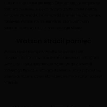
który nie miał czasu dla niego. Okazuje się, że miejscowy
policjant zastanawia się co by było gdyby został z Alicją.
Małgosia zauważyła, że Kawowski dziwnie się zachowuje,
ponieważ Watson rozpoznał Alicję, którą uratował i
podczas rozmowy mógł zranić naszego klienta.
Watson stracił pamięć
Watson stracił pamięć w wyniku uderzenia i nie
przypomina sobie aby rozmawiał z Kawowskim. Małgosia
uważa, że trzeba natychmiast wyleczyć go z amnezji
podając go hipnozie. Wróćmy do klienta, który poprosi nas
o herbatę różaną, dzięki której będzie mógł zostać podany
hipnozie.
X