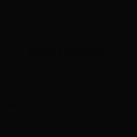
Uwaga: Klaudia za zakup figurki podarowuje nam 3
diamenty.
W zamian za zakup skórzanej kanapy otrzymamy od
Watsona 3 diamenty, a za wypróbowanie
różowy prezent
.
Koniec z duchami ?
Po zakupie figurki porozmawiajmy z naszymi klientami.
Watson uważa, że temperatura jest w porządku, Bartek
znów ma zasięg w swoim tablecie. Piotrowiczowi musimy
przygotować herbatę z galangalem, filiżanka tym razem nie
spada, klient prosi nas abyśmy opowiedzieli o duchu
Małgosi.
Uwaga: Po aktualizacji Piotrowicz za przygotowanie
herbaty podarowuje nam 3 diamenty.