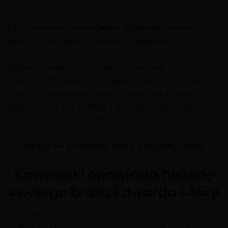
Eliza prosi nas o zakup
aparatu grającego
w cenie 1700
dolarów, dzięki temu otrzymamy
3 diamenty.
Podczas kolejnej wizyty Watson, przekazuje nam, że
znalazł prawdziwego Kawowskiego, który został zamknięty
w piwnicy i za niedługo powinien zjawić się w naszej
kawiarni. Prosi nas również o wstawienie skórzanej
kanapy, która kosztuję 5000 dolarów.
Uwaga: Po aktualizacji chodzi o pasiastą kanapę
Kawowski opowiada historię
swojego brata Edwarda i Alicji
Kawowski opowiada nam, że jego brat Edward zwariował
na punkcie Alicji, która go odrzuciła, dlatego zaczął ją