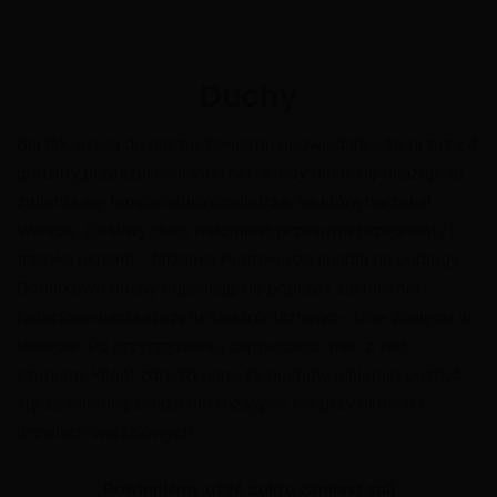
Duchy
Bartek wraca do naszej kawiarni, opowiadając, że przez 24
godziny przeszukiwał Internet. Kiedy duch się ukazuje to
zmienia się temperatura powietrza, na którą narzekał
Watson. Złośliwy duch natomiast przesuwa przedmioty i
trzaska oknami – filiżanka Piotrowicza spadła na podłogę.
Dodatkowo duchy objawiają się poprzez zakłócenia
funkcjonowania sprzętu elektronicznego – brak zasięgu w
tablecie. Po przyrządzeniu cappuccino maxi z żeń-
szeniem, klient zdradzi nam, że duchów najlepiej pozbyć
się za pomocą żelaza lub rozsypać sól przy oknach i
drzwiach wejściowych.
Powinniśmy użyć cukru zamiast soli