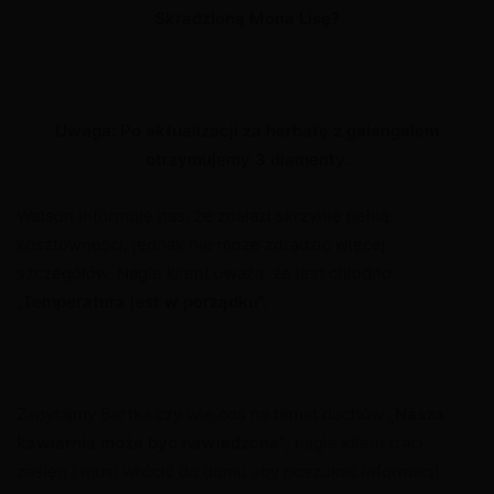
Skradzioną Mona Lisę?
Uwaga: Po aktualizacji za herbatę z galangalem
otrzymujemy 3 diamenty.
Watson informuję nas, że znalazł skrzynię pełną
kosztowności, jednak nie może zdradzić więcej
szczegółów. Nagle klient uważa, że jest chłodno
„Temperatura jest w porządku”.
Zapytajmy Bartka czy wie coś na temat duchów
„Nasza
kawiarnia może być nawiedzona”
, nagle klient traci
zasięg i musi wrócić do domu aby poszukać informacji.