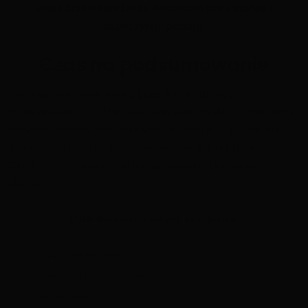
wiele brakowało także dokupiłam kilka szafek i
ukończyłam poziom.
Czas na podsumowanie
Poznajemy nową klientkę
Elizę
, która lubi lody
truskawkowe i zna Marysię. Kawowski zgubił portfel, który
odnalazł Watson rozpoznając na zdjęciu Alicję – kobietę,
którą kilkanaście lat wcześniej uratował. Dodatkowo
Watson traci pamięć, a w naszej kawiarni pojawiają się
duchy.
Odblokowanie nowych przepisów:
Lody truskawkowe
Owocowa mrożona herbata
Letnie latte