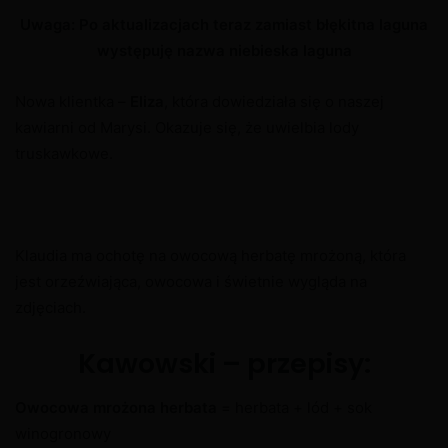
Uwaga: Po aktualizacjach teraz zamiast błękitna laguna
występuję nazwa niebieska laguna
Nowa klientka –
Eliza
, która dowiedziała się o naszej
kawiarni od Marysi. Okazuje się, że uwielbia lody
truskawkowe.
Klaudia ma ochotę na owocową herbatę mrożoną, która
jest orzeźwiająca, owocowa i świetnie wygląda na
zdjęciach.
Kawowski – przepisy:
Owocowa mrożona herbata
= herbata + lód + sok
winogronowy