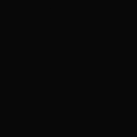
Koniecznie daj znać w komentarzu ile czasu zajęło Ci
przejście tego poziomu. Czy wskazówki w artykule były
przydatne, a może masz inny sposób na przejście
poziomu.
Pamiętaj co miesiąc wychodzą nowe aktualizacje gry, w
których zmienia się bardzo dużo. Zdjęcia, które widzisz w
artykule różnią się od tych, które zobaczysz chodzi o
wygląd dialogów i postaci.
Zapraszam do zapoznania się z artykułem
My Cafe Recipes
and Stories – Poziom 10.
Tagi
Duchy w kawiarni
Labirynt wspomnień
Letnie latte
lody truskawkowe
Moja Kawiarnia: Restauracja i zabawa - Eliza
Moja Kawiarnia: Restauracja i zabawa - Poziom 9