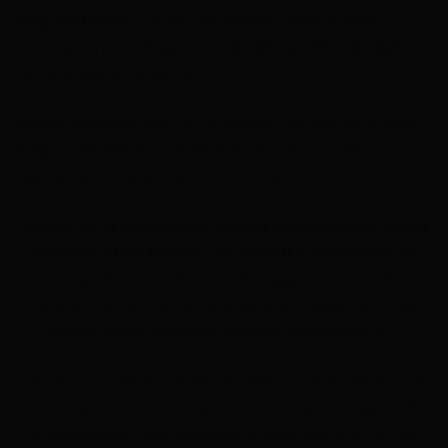
Małgosia twierdzi, że nie ma duchów, nagle zostaje
uszczypana przez kogoś niewidzialnego, zmienia zdanie i
zaczyna wierzyć w duchy.
Watson opowiada nam, że przedmioty ze „skarbu piratów”
mają ponad dwadzieścia lat, jedynie czarny symbol jest
najnowszy, ponieważ farba ma trzy lata.
Uwaga: Po aktualizacjach zmienia się całkowicie zdanie
Watsona, który twierdzi, że wszystkie przedmioty ze
skarbu piratów są fałszywe. Nie mają więcej niż 20 lat.
Uważa również, że nie są przeklęte. Dodatkowo ciąg
dalszy historii poznamy dopiero na poziomie 16.
Koniec poziomu 9 – jeżeli nie udało Ci się po tej historii
zakończyć poziomu, oznacza to, że musisz dokupić kilka
przedmiotów, które podniosą prestiż kawiarni. Mi nie