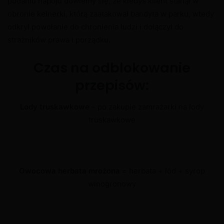
podaniu napoju dowiemy się, że kiedyś klient stanął w
obronie kelnerki, którą zaatakował bandyta w parku, wtedy
odkrył powołanie do chronienia ludzi i dołączył do
strażników prawa i porządku.
Czas na odblokowanie
przepisów:
Lody truskawkowe
– po zakupie zamrażarki na lody
truskawkowe
Owocowa herbata mrożona
= herbata + lód + syrop
winogronowy