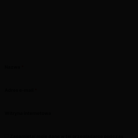
Nazwa
*
Adres e-mail
*
Witryna internetowa
Zapamiętaj moje dane w tej przeglądarce podczas