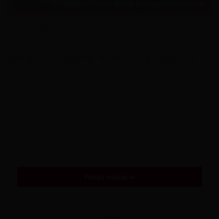
Gify Boże Narodzenie
Gify na Nowy Rok + życzenia
Setki najlepszych życzeń i gifów na Nowy Rok do
przesłania na komunikatorach i portalach
społecznościowych.
Gify Nowy Rok
Życzenia na Nowy Rok
Pokaż więcej