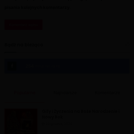
pisania kolejnych komentarzy.
A
l
Bądź na bieżąco
t
e
254
Polub nas na FB
r
n
a
Popularne
Najnowsze
Komentarze
t
i
Gify i Życzenia na Boże Narodzenie i
v
Nowy Rok
e
20 grudnia, 2020
: