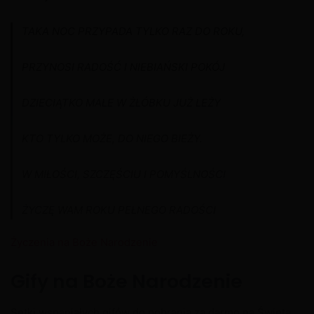
TAKA NOC PRZYPADA TYLKO RAZ DO ROKU,
PRZYNOSI RADOŚĆ I NIEBIAŃSKI POKÓJ
DZIECIĄTKO MAŁE W ŻŁÓBKU JUŻ LEŻY
KTO TYLKO MOŻE, DO NIEGO BIEŻY.
W MIŁOŚCI, SZCZĘŚCIU I POMYŚLNOŚCI
ŻYCZĘ WAM ROKU PEŁNEGO RADOŚCI
Życzenia na Boże Narodzenie
Gify na Boże Narodzenie
Setki wspaniałych gifów do pobrania za darmo na Święta