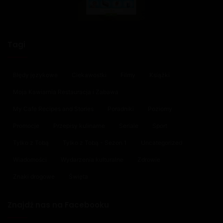
Tagi
Błędy językowe
Ciekawostki
Filmy
Książki
Moja Kawiarnia Restauracja i Zabawa
My Cafe Recipes and Stories
Poradniki
Poziomy
Promocje
Przepisy kulinarne
Seriale
Sport
Tylko z Tobą
Tylko z Tobą - Sezon 1
Uncategorized
Wiadomości
Wydarzenia kulturalne
Zdrowie
Znaki drogowe
Święta
Znajdź nas na Facebooku