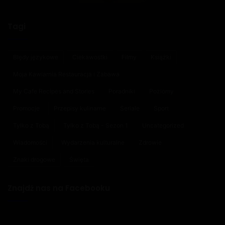
Tagi
Błędy językowe
Ciekawostki
Filmy
Książki
Moja Kawiarnia Restauracja i Zabawa
My Cafe Recipes and Stories
Poradniki
Poziomy
Promocje
Przepisy kulinarne
Seriale
Sport
Tylko z Tobą
Tylko z Tobą - Sezon 1
Uncategorized
Wiadomości
Wydarzenia kulturalne
Zdrowie
Znaki drogowe
Święta
Znajdź nas na Facebooku