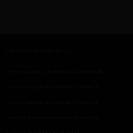
Najczęściej oglądane posty
20 grudnia, 2020
Gify i Życzenia na Boże Narodzenie i Nowy Rok
26 maja, 2020
My Cafe Recipes and Stories – Poziom 23
9 lipca, 2020
My Cafe Recipes and Stories – Poziom 25
13 czerwca, 2020
My Cafe Recipes and Stories – Poziom 24
Ostatnie zmodyfikowane posty