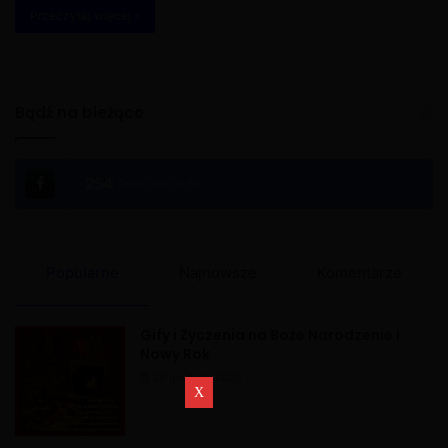
Przeczytaj więcej »
Bądź na bieżąco
254
Polub nas na FB
Popularne
Najnowsze
Komentarze
Gify i Życzenia na Boże Narodzenie i
Nowy Rok
20 grudnia, 2020