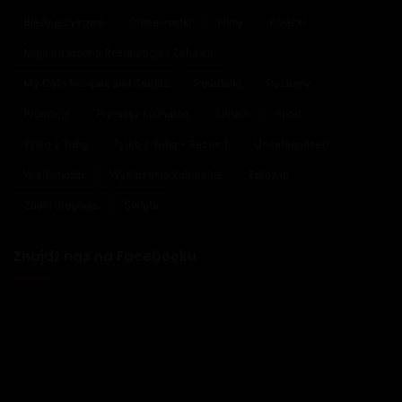
Błędy językowe
Ciekawostki
Filmy
Książki
Moja Kawiarnia Restauracja i Zabawa
My Cafe Recipes and Stories
Poradniki
Poziomy
Promocje
Przepisy kulinarne
Seriale
Sport
Tylko z Tobą
Tylko z Tobą - Sezon 1
Uncategorized
Wiadomości
Wydarzenia kulturalne
Zdrowie
Znaki drogowe
Święta
Znajdź nas na Facebooku