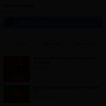
l
Bądź na bieżąco
t
e
254
Polub nas na FB
r
n
a
Popularne
Najnowsze
Komentarze
t
i
Gify i Życzenia na Boże Narodzenie i
v
Nowy Rok
e
20 grudnia, 2020
:
My Cafe Recipes and Stories – Poziom
23
26 maja, 2020