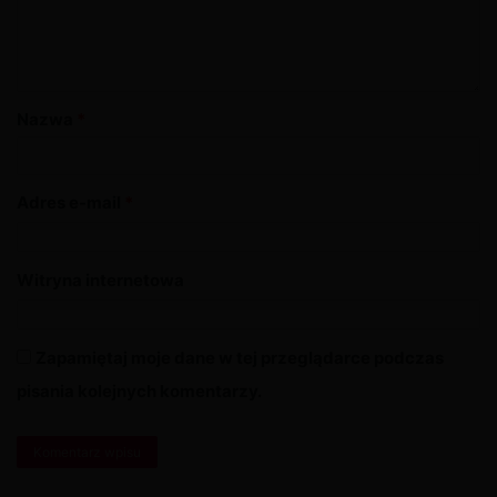
Nazwa
*
Adres e-mail
*
Witryna internetowa
Zapamiętaj moje dane w tej przeglądarce podczas
pisania kolejnych komentarzy.
A