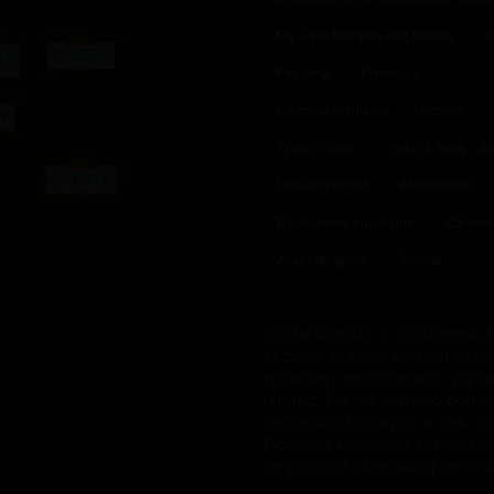
My Cafe Recipes and Stories
P
Poziomy
Promocje
Przepisy kulinarne
Seriale
Tylko z Tobą
Tylko z Tobą - S
Uncategorized
Wiadomości
Wydarzenia kulturalne
Zdrowi
Znaki drogowe
Święta
Portal Wiedza to codzienna d
przydać w życiu codziennym. 
rozwijany jego content. Wyśw
istnieć. Zapraszamy do polub
społecznościowych w celu ot
Posiadasz ciekawe rozwiązani
im pomóc? Skontaktuj się z n