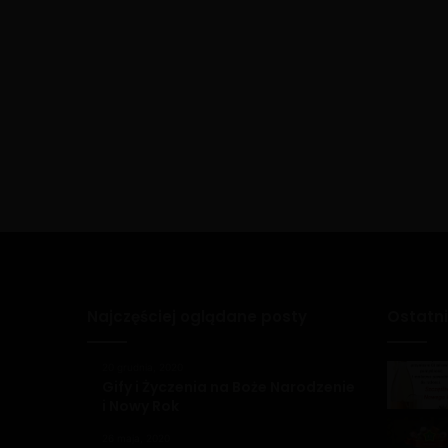
Najczęściej oglądane posty
Ostatn
20 grudnia, 2020
Gify i Życzenia na Boże Narodzenie
i Nowy Rok
26 maja, 2020