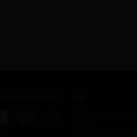
ie zmodyfikowane posty
Tagi
Błędy językowe
Ciekawostki
Książki
Moja Kawiarnia Restauracja i Zab