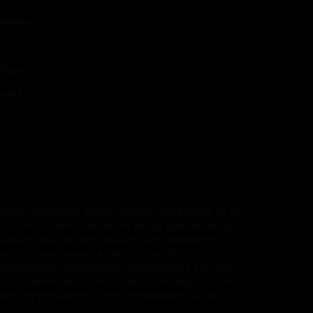
oradniki
Sport
ezon 1
e
awka użytecznej wiedzy online, która może Ci się
Serwis działa w darmowej wersji i jest na bieżąco
ietlamy nienachalne reklamy aby bezpłatnie
ienia i obserwowania naszych profili
rzymywania najnowszych aktualności z serwisu.
e lub temat, który może zainteresować innych lub
ami, przygotujemy o tym wyczerpujący artykuł!