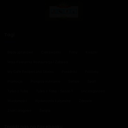
Tagi
Błędy językowe
Ciekawostki
Filmy
Książki
Moja Kawiarnia Restauracja i Zabawa
My Cafe Recipes and Stories
Poradniki
Poziomy
Promocje
Przepisy kulinarne
Seriale
Sport
Tylko z Tobą
Tylko z Tobą - Sezon 1
Uncategorized
Wiadomości
Wydarzenia kulturalne
Zdrowie
Znaki drogowe
Święta
Znajdź nas na Facebooku