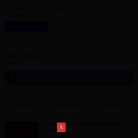
Kino Helios zaprasza zainteresowanych na nocny maraton
filmowy Godzilli, który odbędzie się już w najbliższy piątek
14 czerwca 2019 roku…
Przeczytaj więcej »
Bądź na bieżąco
254
Polub nas na FB
Popularne
Najnowsze
Komentarze
Gify i Życzenia na Boże Narodzenie i
Nowy Rok
20 grudnia, 2020