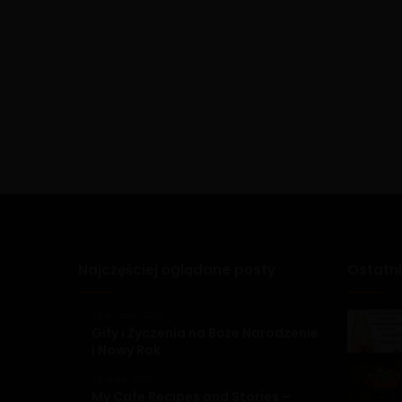
Najczęściej oglądane posty
Ostatn
20 grudnia, 2020
Gify i Życzenia na Boże Narodzenie
i Nowy Rok
26 maja, 2020
My Cafe Recipes and Stories –