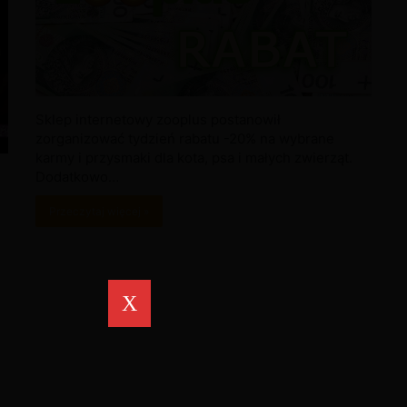
Sklep internetowy zooplus postanowił
zorganizować tydzień rabatu -20% na wybrane
karmy i przysmaki dla kota, psa i małych zwierząt.
Dodatkowo…
Przeczytaj więcej »
X