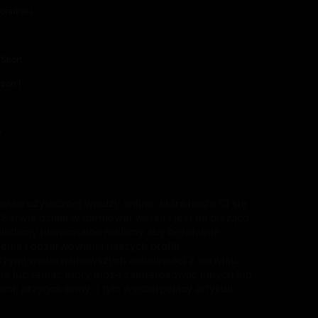
oradniki
Sport
ezon 1
e
awka użytecznej wiedzy online, która może Ci się
Serwis działa w darmowej wersji i jest na bieżąco
ietlamy nienachalne reklamy aby bezpłatnie
ienia i obserwowania naszych profili
rzymywania najnowszych aktualności z serwisu.
e lub temat, który może zainteresować innych lub
ami, przygotujemy o tym wyczerpujący artykuł!