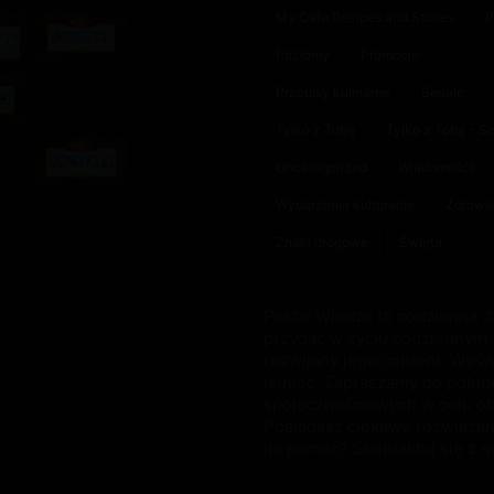
My Cafe Recipes and Stories
P
Poziomy
Promocje
Przepisy kulinarne
Seriale
Tylko z Tobą
Tylko z Tobą - S
Uncategorized
Wiadomości
Wydarzenia kulturalne
Zdrowi
Znaki drogowe
Święta
Portal Wiedza to codzienna d
przydać w życiu codziennym. 
rozwijany jego content. Wyśw
istnieć. Zapraszamy do polub
społecznościowych w celu ot
Posiadasz ciekawe rozwiązani
im pomóc? Skontaktuj się z n