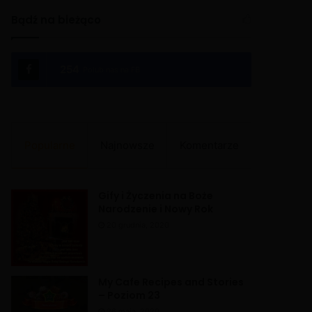
Bądź na bieżąco
254
Polub nas na FB
Popularne
Najnowsze
Komentarze
Gify i Życzenia na Boże
Narodzenie i Nowy Rok
20 grudnia, 2020
My Cafe Recipes and Stories
– Poziom 23
26 maja, 2020