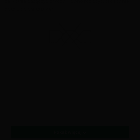
delikatnie odsączyć z wody i równo rozłożyć, tak aby nie
doszło do odkształceń.
Możemy spotkać się również z symbolem przekreślonego
wykręcenia materiału –
nie wolno wykręcać (Do Not
Wring)
.
Tagi
Co oznaczają symbole na metkach
Symbol kwadratu na metce
Symbole dotyczące konserwacji odzieży - suszenie
Symbole suszenia odzieży
Pokaż więcej