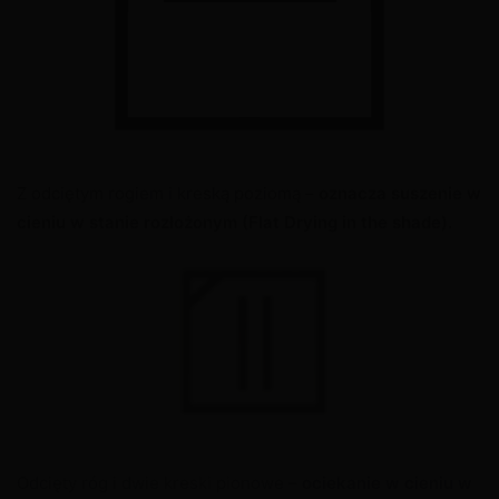
Z odciętym rogiem i kreską poziomą –
oznacza suszenie w
cieniu w stanie rozłożonym
(Flat Drying in the shade).
X
Odcięty róg i dwie kreski pionowe –
ociekanie w cieniu w