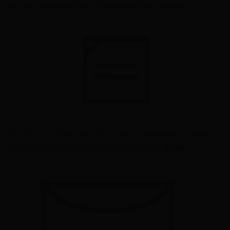
pozycji pionowej
(Drip Line drying in the shade).
Odcięty róg i dwie kreski poziome –
ociekanie w cieniu w
stanie rozłożonym
(Drip flat drying in the shade).