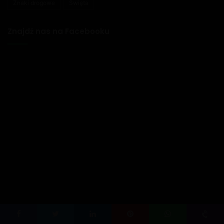
Znaki drogowe
Święta
Znajdź nas na Facebooku
Facebook
Twitter
LinkedIn
Pinterest
WhatsApp
Viber