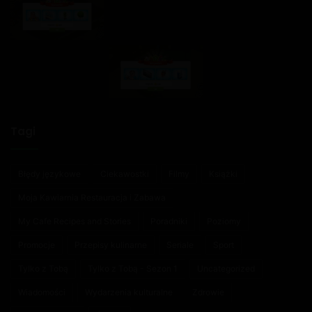
Tagi
Błędy językowe
Ciekawostki
Filmy
Książki
Moja Kawiarnia Restauracja i Zabawa
My Cafe Recipes and Stories
Poradniki
Poziomy
Promocje
Przepisy kulinarne
Seriale
Sport
Tylko z Tobą
Tylko z Tobą - Sezon 1
Uncategorized
Wiadomości
Wydarzenia kulturalne
Zdrowie