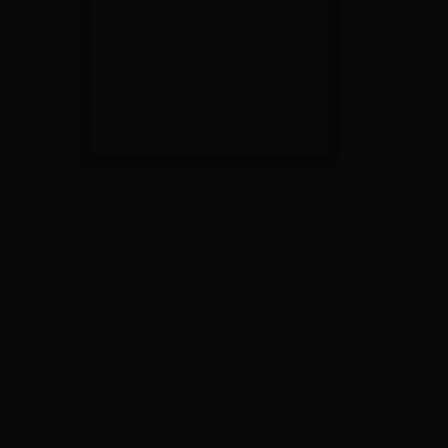
Z łukiem u góry –
oznacza suszyć rozwieszone (Line Dry)
Pamiętajmy, że materiały takie jak wełna, firanki czy jedwab
nie powinny być suszone mechanicznie, ponieważ
dochodzi do filcowania, zgniatania się czy też uszkodzenia.
Ciemne ubrania nie należy suszyć na słońcu, ponieważ
może dojść do wyblaknięcia koloru. Swetry należy