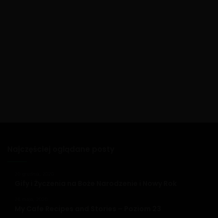
Najczęściej oglądane posty
20 grudnia, 2020
Gify i Życzenia na Boże Narodzenie i Nowy Rok
26 maja, 2020
My Cafe Recipes and Stories – Poziom 23