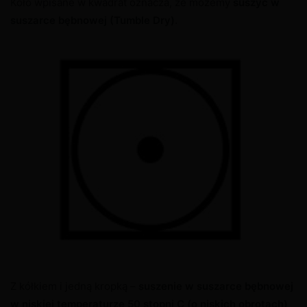
Koło wpisane w kwadrat oznacza, że możemy
suszyć w
suszarce bębnowej
(Tumble Dry)
.
Z kółkiem i jedną kropką –
suszenie w suszarce bębnowej
w niskiej temperaturze 50 stopni C (o niskich obrotach)