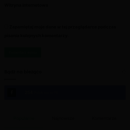
Witryna internetowa
Zapamiętaj moje dane w tej przeglądarce podczas
pisania kolejnych komentarzy.
A
l
Bądź na bieżąco
t
e
254
Polub nas na FB
r
n
a
Popularne
Najnowsze
Komentarze
t