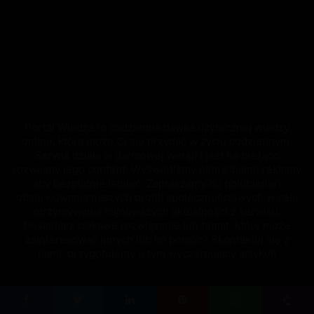
Portal Wiedza to codzienna dawka użytecznej wiedzy
online, która może Ci się przydać w życiu codziennym.
Serwis działa w darmowej wersji i jest na bieżąco
rozwijany jego content. Wyświetlamy nienachalne reklamy
aby bezpłatnie istnieć. Zapraszamy do polubienia i
obserwowania naszych profili społecznościowych w celu
otrzymywania najnowszych aktualności z serwisu.
Posiadasz ciekawe rozwiązanie lub temat, który może
zainteresować innych lub im pomóc? Skontaktuj się z
nami, przygotujemy o tym wyczerpujący artykuł!
© Copyright 2026, All Rights Reserved to Wiedza |
Polityka
Facebook
Twitter
LinkedIn
Pinterest
WhatsApp
Viber