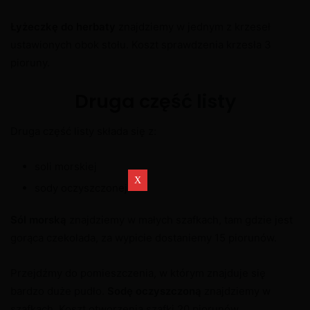
Łyżeczkę do herbaty
znajdziemy w jednym z krzeseł
ustawionych obok stołu. Koszt sprawdzenia krzesła 3
pioruny.
Druga część listy
Druga część listy składa się z:
soli morskiej
sody oczyszczonej
Sól morską
znajdziemy w małych szafkach, tam gdzie jest
gorąca czekolada, za wypicie dostaniemy 15 piorunów.
Przejdźmy do pomieszczenia, w którym znajduje się
bardzo duże pudło.
Sodę oczyszczoną
znajdziemy w
szafkach. Koszt otworzenia szafki 20 piorunów.