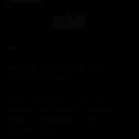
Tagi
Błędy językowe
Ciekawostki
Filmy
Książki
Moja Kawiarnia Restauracja i Zabawa
My Cafe Recipes and Stories
Poradniki
Poziomy
Promocje
Przepisy kulinarne
Seriale
Sport
Tylko z Tobą
Tylko z Tobą - Sezon 1
Uncategorized
Wiadomości
Wydarzenia kulturalne
Zdrowie
Znaki drogowe
Święta