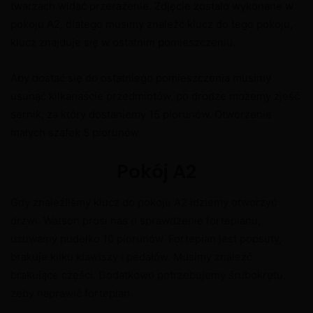
twarzach widać przerażenie. Zdjęcie zostało wykonane w
pokoju A2, dlatego musimy znaleźć klucz do tego pokoju,
klucz znajduje się w ostatnim pomieszczeniu.
Aby dostać się do ostatniego pomieszczenia musimy
usunąć kilkanaście przedmiotów, po drodze możemy zjeść
sernik, za który dostaniemy 15 piorunów. Otworzenie
małych szafek 5 piorunów.
Pokój A2
Gdy znaleźliśmy klucz do pokoju A2 idziemy otworzyć
drzwi. Watson prosi nas o sprawdzenie fortepianu,
usuwamy pudełko 10 piorunów. Fortepian jest popsuty,
brakuje kilku klawiszy i pedałów. Musimy znaleźć
brakujące części. Dodatkowo potrzebujemy śrubokrętu,
żeby naprawić fortepian.