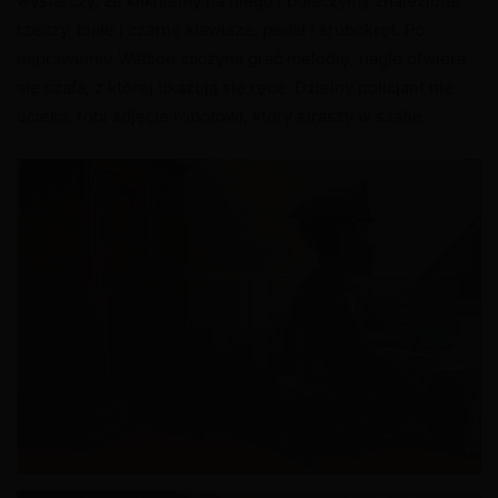
wystarczy, że klikniemy na niego i połączymy znalezione
rzeczy, białe i czarne klawisze, pedał i śrubokręt. Po
naprawieniu Watson zaczyna grać melodię, nagle otwiera
się szafa, z której ukazują się ręce. Dzielny policjant nie
ucieka, robi zdjęcie robotowi, który straszy w szafie.