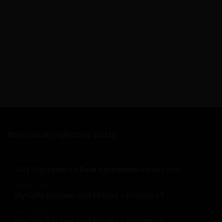
Najczęściej oglądane posty
20 grudnia, 2020
Gify i Życzenia na Boże Narodzenie i Nowy Rok
26 maja, 2020
My Cafe Recipes and Stories – Poziom 23
9 lipca, 2020
My Cafe Recipes and Stories – Poziom 25