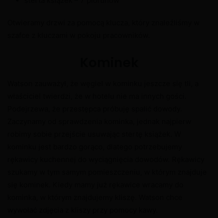
sterta książek – 7 piorunów
Otwieramy drzwi za pomocą klucza, który znaleźliśmy w
szafce z kluczami w pokoju pracowników.
Kominek
Watson zauważył, że węgiel w kominku jeszcze się tli, a
właściciel twierdzi, że w hotelu nie ma innych gości.
Podejrzewa, że przestępca próbuję spalić dowody.
Zaczynamy od sprawdzenia kominka, jednak najpierw
robimy sobie przejście usuwając stertę książek. W
kominku jest bardzo gorąco, dlatego potrzebujemy
rękawicy kuchennej do wyciągnięcia dowodów. Rękawicy
szukamy w tym samym pomieszczeniu, w którym znajduje
się kominek. Kiedy mamy już rękawice wracamy do
kominka, w którym znajdujemy kliszę. Watson chce
wywołać zdjęcia z kliszy przy pomocy kawy.