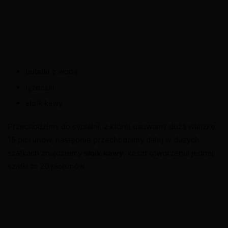
butelki z wodą
łyżeczki
słoik kawy
Przechodzimy do sypialni, z której usuwamy dużą walizkę
15 piorunów, następnie przechodzimy dalej w dużych
szafkach znajdziemy
słoik kawy
, koszt otworzenia jednej
szafki to 20 piorunów.