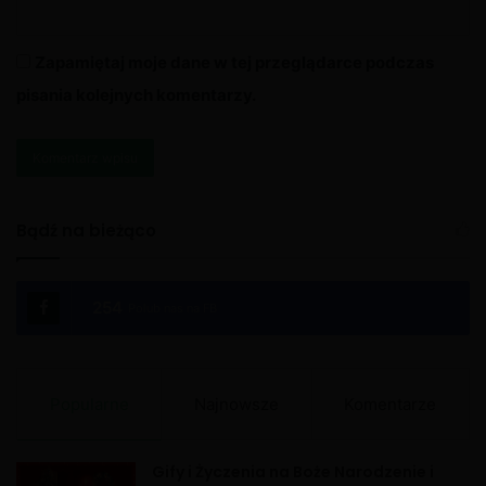
Zapamiętaj moje dane w tej przeglądarce podczas
pisania kolejnych komentarzy.
A
l
Bądź na bieżąco
t
e
254
Polub nas na FB
r
n
a
Popularne
Najnowsze
Komentarze
t
i
Gify i Życzenia na Boże Narodzenie i
v