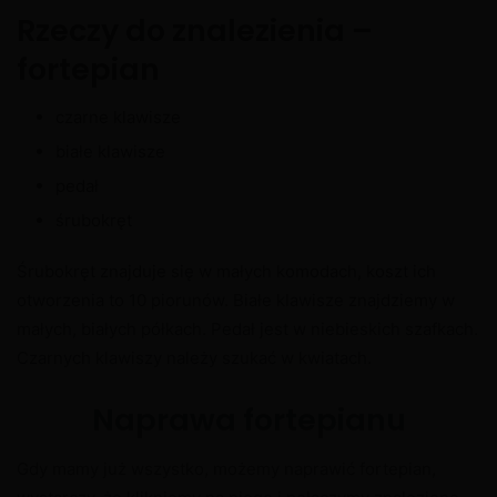
Rzeczy do znalezienia –
fortepian
czarne klawisze
białe klawisze
pedał
śrubokręt
Śrubokręt znajduje się w małych komodach, koszt ich
otworzenia to 10 piorunów. Białe klawisze znajdziemy w
małych, białych półkach. Pedał jest w niebieskich szafkach.
Czarnych klawiszy należy szukać w kwiatach.
Naprawa fortepianu
Gdy mamy już wszystko, możemy naprawić fortepian,