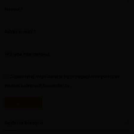
Nazwa
*
Adres e-mail
*
Witryna internetowa
Zapamiętaj moje dane w tej przeglądarce podczas
pisania kolejnych komentarzy.
A
l
Bądź na bieżąco
t