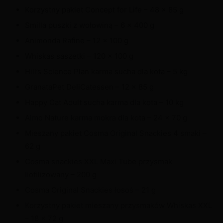
Korzystny pakiet Concept for Life – 48 x 85 g
Smilla puszki z wołowiną – 6 x 400 g
Animonda Rafine – 12 x 100 g
Whiskas saszetki – 120 x 100 g
Hill’s Science Plan karma sucha dla kota – 5 kg
GranataPet DeliCatessen – 12 x 85 g
Happy Cat Adult sucha karma dla kota – 10 kg
Almo Nature karma mokra dla kota – 24 x 70 g
Mieszany pakiet Cosma Original Snackies 4 smaki –
62 g
Cosma snackies XXL Maxi Tube przysmak
liofilizowany – 200 g
Cosma Original Snackies łosoś – 21 g
Korzystny pakiet mieszany przysmaków Whiskas XXL
– 18 x 72 g