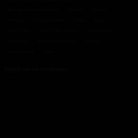
My Cafe Recipes and Stories
Poradniki
Poziomy
Promocje
Przepisy kulinarne
Seriale
Sport
Tylko z Tobą
Tylko z Tobą - Sezon 1
Uncategorized
Wiadomości
Wydarzenia kulturalne
Zdrowie
Znaki drogowe
Święta
Znajdź nas na Facebooku