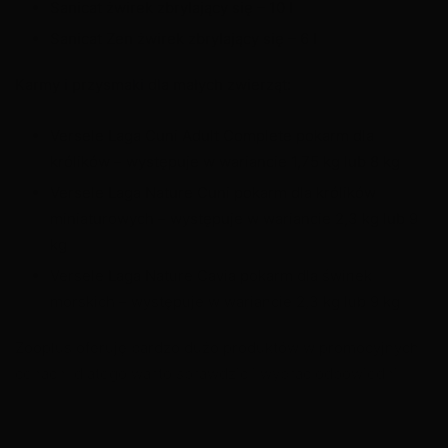
Sanicat żwirek zbrylający się – 10 l
Sanicat Zen żwirek zbrylający się – 6 l
Karmy i przysmaki dla małych zwierząt:
Versele Laga Cuni Adult Complete pokarm dla
królików – występuje w wariancie 1,75 kg lub 8 kg
Versele Laga Nature Cuni pokarm dla królików
miniaturowych – występuje w wariancie 2,3 kg lub 9
kg
Versele Laga Nature Cavia pokarm dla świnek
morskich – występuje w wariancie 2,3 kg lub 9 kg
Zooplus oferuję bardzo dużo produktów w promocyjnych
X
cenach, dlatego warto sprawdzić i wybrać odpowiedni
pokarm dla swojego pupila, korzystając przy tym z rabatu
-20%.