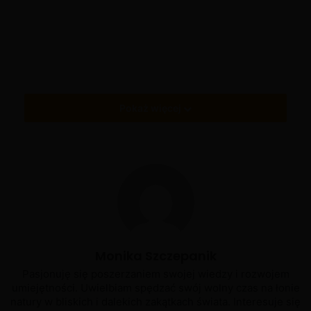
Kiedy już przejdziesz do finalizacji zamówienia nie
zapomnij wpisać kodu: URODZINY20
Tagi
rabat
Pokaż więcej
Monika Szczepanik
Pasjonuję się poszerzaniem swojej wiedzy i rozwojem
umiejętności. Uwielbiam spędzać swój wolny czas na łonie
natury w bliskich i dalekich zakątkach świata. Interesuje się