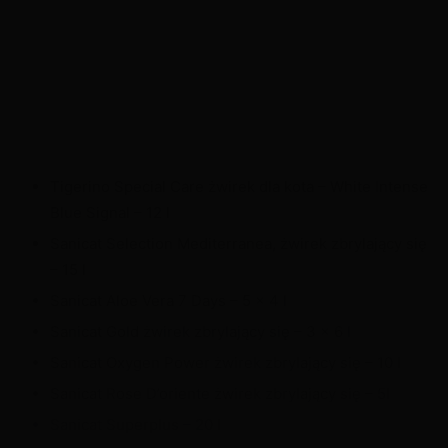
Tigerino Special Care żwirek dla kota – White Intense
Blue Signal – 12 l
Sanicat Selection Mediterranea, żwirek zbrylający się
– 15 l
Sanicat Aloe Vera 7 Days – 5 x 4 l
Sanicat Gold żwirek zbrylający się – 3 x 6 l
Sanicat Oxygen Power żwirek zbrylający się – 10 l
Sanicat Rose D’oriente żwirek zbrylający się – 5l
Sanicat Superplus – 20 l