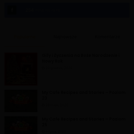
e
254
Polub nas na FB
r
n
a
Popularne
Najnowsze
Komentarze
t
i
Gify i Życzenia na Boże Narodzenie i
v
Nowy Rok
e
20 grudnia, 2020
:
My Cafe Recipes and Stories – Poziom
23
26 maja, 2020
My Cafe Recipes and Stories – Poziom
25
9 lipca, 2020