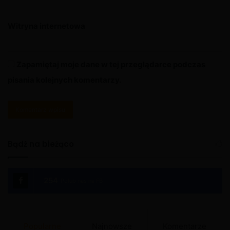
Witryna internetowa
Zapamiętaj moje dane w tej przeglądarce podczas
pisania kolejnych komentarzy.
A
l
Bądź na bieżąco
t
e
254
Polub nas na FB
r
n
a
Popularne
Najnowsze
Komentarze