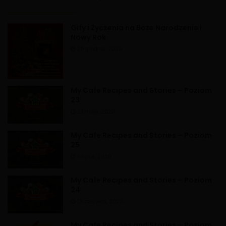
t
i
Gify i Życzenia na Boże Narodzenie i
v
Nowy Rok
e
20 grudnia, 2020
:
My Cafe Recipes and Stories – Poziom
23
26 maja, 2020
My Cafe Recipes and Stories – Poziom
25
9 lipca, 2020
My Cafe Recipes and Stories – Poziom
24
13 czerwca, 2020
My Cafe Recipes and Stories – Poziom