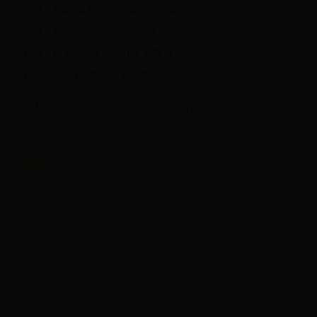
3 x karma sucha łącznie 1450 g
3 x karma mokra łącznie 920 g
5 x przysmak łącznie 495 g
2 x niespodzianka gratis
Koszt pakietu 59,80 zł – wcześniej 119,80 zł
Tak jak w przypadku superbox dla kota oferta
jest mocno ograniczona.
Pamiętajmy, zamówienia są realizowane dopiero od kwoty
49 zł.
Darmowa wysyłka od 89 zł w innym przypadku trzeba
doliczyć 10 zł za koszt wysyłki. Wysyłka następuję przez
firmę kurierska DPD lub GLS.