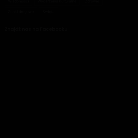
Wiadomości
Wydarzenia kulturalne
Zdrowie
Znaki drogowe
Święta
Znajdź nas na Facebooku