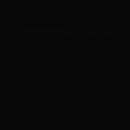
9 x karma mokra łączna waga 1565 g
2 x przysmak łącznie 40 g + 200 ml
2 x niespodzianka gratis
Oczywiście, nie wiemy co dostaniemy w paczce superbox.
Koszt pakietu dla kota –
39,80 zł
– wcześniejsza cena
89,80 zł