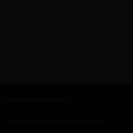
Najczęściej oglądane posty
20 grudnia, 2020
Gify i Życzenia na Boże Narodzenie i Nowy Rok
26 maja, 2020