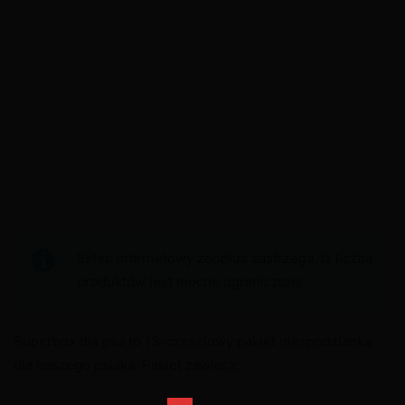
Sklep internetowy zooplus zastrzega, iż liczba
produktów jest mocno ograniczona.
Superbox dla psa to 13-cześciowy pakiet niespodzianka
dla naszego psiaka. Pakiet zawiera: