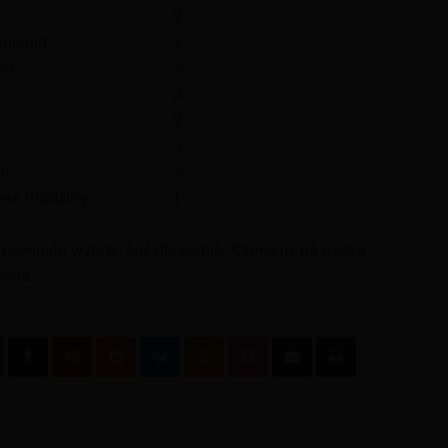
2
wojemu
2
no
2
3
2
s
3
ic
2
ess (Rodziny
1
dy powinien wybrać coś dla siebie. Czekamy na wasze
ania.
dIn
StumbleUpon
Tumblr
Pinterest
Reddit
VKontakte
Odnoklassniki
Pocket
Podziel się przez email
Wydrukuj