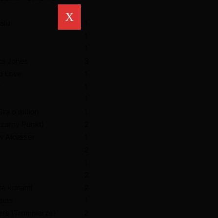
X
alu
1
1
1
ca Jones
3
d Love
1
2
1
1
Gra o milion
1
Czarny Punkt)
2
w Alcasser
1
2
1
2
a kratami
2
sias
1
rs (Trumniarze)
2