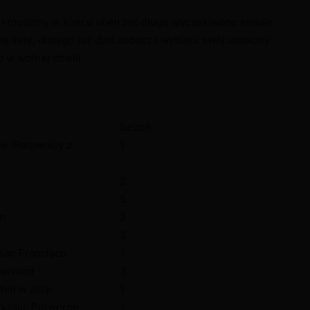
 i możemy w końcu obejrzeć długo wyczekiwane seriale.
 listę, dlatego już dziś zobacz i wybierz swój ulubiony
 w wolnej chwili.
Sezon
e (Ratownicy z
1
2
5
om
2
3
San Francisco
1
urvivor
3
hni w akcji
1
rszaki: Potworne
1