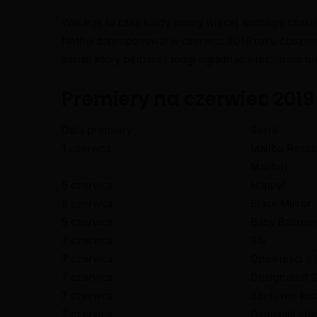
Wakacje to czas kiedy mamy więcej wolnego czasu
Netflix zaproponował w
czerwcu 2019
roku obszerną
serial, który będziesz mógł oglądnąć wieczorem lub
Premiery na czerwiec 2019
Data premiery
Serial
1 czerwca
Malibu Rescu
Malibu)
5 czerwca
Happy!
5 czerwca
Black Mirror
5 czerwca
Baby Ballro
7 czerwca
3%
7 czerwca
Opowieści z 
7 czerwca
Designated S
7 czerwca
Szefowie kuc
7 czerwca
Dzieciaki sta