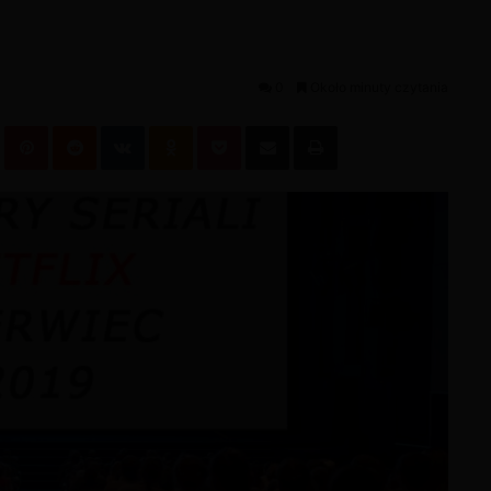
0
Około minuty czytania
leUpon
Tumblr
Pinterest
Reddit
VKontakte
Odnoklassniki
Pocket
Podziel się przez email
Wydrukuj