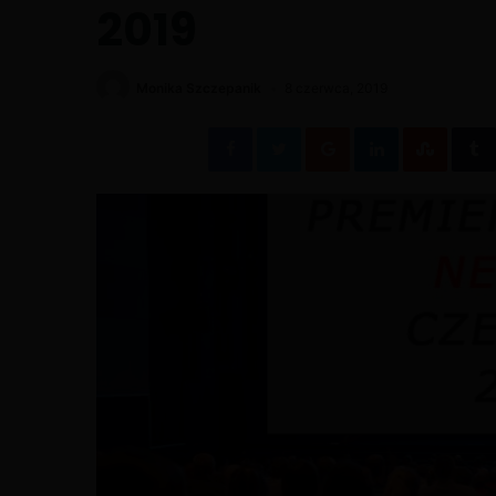
2019
Monika Szczepanik
8 czerwca, 2019
Facebook
Twitter
Google+
LinkedIn
Stumb