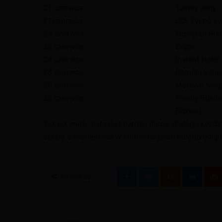
21 czerwca
Taśmy winy
21 czerwca
GO! Żyj po s
24 czerwca
Forest of Pia
28 czerwca
Dope
28 czerwca
Instant Hotel
28 czerwca
Paquita Sala
28 czerwca
Motown Mag
28 czerwca
Family Busin
Biznes)
Tak jak widać lista jest bardzo długa, dlatego każ
opinie o premierach w komentarzach, miłego ogląd
Facebook
Twitter
Google+
Linke
Podziel się