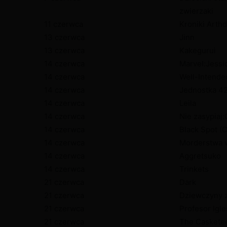
zwierzaki
11 czerwca
Kroniki Arthd
13 czerwca
Jinn
13 czerwca
Kakegurui
14 czerwca
Marvel:Jessi
14 czerwca
Well-Intende
14 czerwca
Jednostka 4
14 czerwca
Leila
14 czerwca
Nie zasypiaj:
14 czerwca
Black Spot (
14 czerwca
Morderstwa 
14 czerwca
Aggretsuko
14 czerwca
Trinkets
21 czerwca
Dark
21 czerwca
Dziewczyny z
21 czerwca
Profesor Igle
21 czerwca
The Casketee