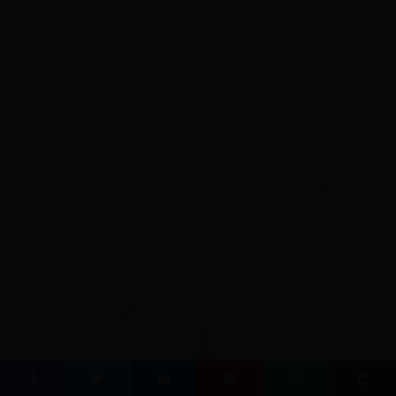
Dziewczyna była wzruszona i postanowiła oddać wszystkie
zabawki, dodatkowo załatała papugę.
Przejdźmy do Asi, która jest szczęśliwa, postanawia pójść
do Darii zakopać topór wojenny. Prezent dla Ani jest już
gotowy. Klientka opowiada nam, że dostała od Ani nowy
czytnik e-booków. Złóżmy życzenia urodzinowe. Na
zakończenie dostaniemy kolejny kawałek tortu.
Facebook
Twitter
LinkedIn
Pinterest
WhatsApp
Viber