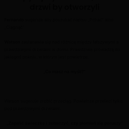
drzwi by otworzyli
Fernando
sugeruje aby poszukać napisu „Pchać” albo
„Ciągnąć”
Watson
zastanawia się nad różnicą między fałszywymi a
prawdziwymi drzwiami w domu. Prawdziwe prowadzą do
jakiegoś pokoju, w którym jest powietrze.
„Co masz na myśli?”
Watson sugeruje zrobić przeciąg. Powietrze przeleci tylko
pod prawdziwymi drzwiami.
„Zapalić świeczkę i zobaczyć, czy płomień się poruszy”