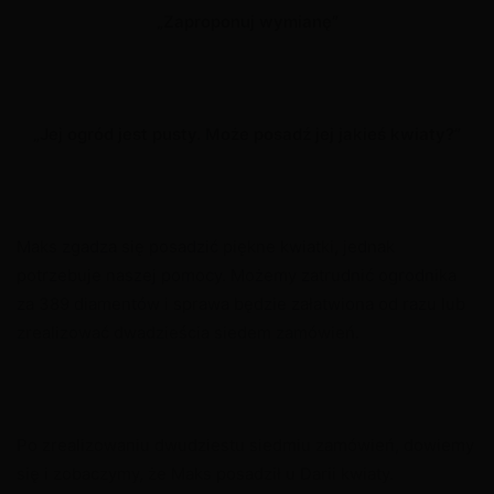
„Zaproponuj wymianę”
„Jej ogród jest pusty. Może posadź jej jakieś kwiaty?”
Maks zgadza się posadzić piękne kwiatki, jednak
potrzebuje naszej pomocy. Możemy zatrudnić ogrodnika
za 389 diamentów i sprawa będzie załatwiona od razu lub
zrealizować dwadzieścia siedem zamówień.
Po zrealizowaniu dwudziestu siedmiu zamówień, dowiemy
się i zobaczymy, że Maks posadził u Darii kwiaty.