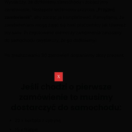
Wystarczy, że dotkniemy samochodu i zobaczymy
zamówienie. Następnie wciśniemy przycisk
„Przyjmij
zamówienie”
, aby zacząć je kompletować. Pamiętajmy, że
zamówieniami mogą zająć się nasi pracownicy jak również
my sami. Przygotowane elementy zamówienia zanosimy
do samochodu (wystarczy, że go dotkniemy).
Po zrealizowaniu 30 zamówień dostaniemy złoty prezent.
Jeśli chodzi o pierwsze
zamówienie to musimy
dostarczyć do samochodu:
20 x herbata z cytryną
15 x frappe