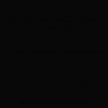
„Nie obwiniaj się. Wszyscy robiliśmy w dzieciństwie
różne głupie rzeczy”
„Tyle zrobiłaś, żeby odszukać te zabawki! Zasługujesz na
to!”
Musimy ocalić urodziny, dlatego poprośmy Maksa o
pomoc.
Maks ratuje urodziny