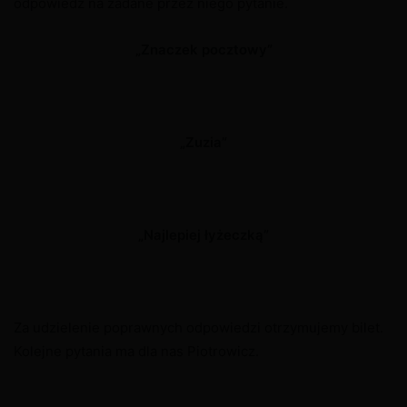
odpowiedź na zadane przez niego pytanie.
„Znaczek pocztowy”
„Zuzia”
„Najlepiej łyżeczką”
Za udzielenie poprawnych odpowiedzi otrzymujemy bilet.
Kolejne pytania ma dla nas Piotrowicz.