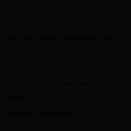
20 x americano z cytryną
25 x lody waniliowe z cytryną
30 x croissant ze śmietaną
Jeżeli chcemy rozpocząć kompletowanie zamówienia
wystarczy, że klikniemy
„Przyjmij zamówienie”
.
Jak pewnie zauważyliście po ukończeniu zadań
dostaniemy dodatkowo diamenty i prezenty
Ukończone:
1 zamówienie
– różowy prezent