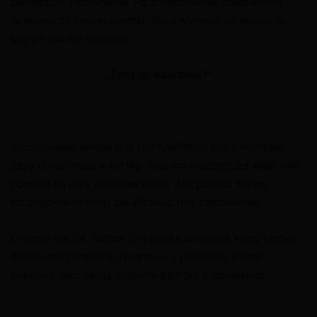
pierwszym zamówieniu. Po zrealizowaniu zamówienia
wracamy do naszej klientki, która wyrusza do sklepu, w
którym miś był kupiony.
„Żeby go naprawić?”
Właścicielem sklepu jest pan Kauffman, który wymyślił,
żeby ubrać misia w kurtkę. Asia ma nadzieję, że właściciel
pomoże jej przy naprawie misia. Aby poznać więcej
szczegółów musimy zrealizować trzy zamówienia.
Okazuje się, że Watson zna pana Kauffmana, który kiedyś
dał mu encyklopedię cynamonu z próbkami. Klient
pokazuje nam swoją muzyczną kartkę z dźwiękiem.