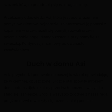
szczeniaków, to przedrapią się na druga stronę.
Przekażmy odpowiedzi Asi, która jest pod wrażeniem
pomysłów klientów. Najbardziej zainteresował ją pomysł z
kopaniem w drzwi, jeżeli się pomyli, rozwali drzwi i
połamie sobie nogę, dlatego zostanie przy pomyślę ze
świeczką. Kontynuacja rozmowy po dwunastu
zamówieniach.
Duch w domu Asi
Asia przychodzi ponownie do naszej kawiarni opowiadając,
że w ciemnej, opuszczonej uliczce stał spowity mrokiem
dom, potem zdjęła okulary przeciwsłoneczne i wszystko
stało się jaśniejsze. Zrobiła wszystko zgodnie z naszą radą,
potężne drzwi otworzyły się razem z białą postacią.