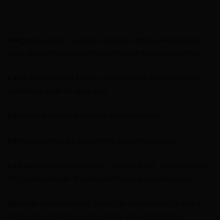
Małgosia
uważa, że drzwi są nudne. Można wejść przez
okno, po rynnie, podziemnym tunelem lub przez komin.
Karol
średnio radzi sobie z otwieraniem drzwi, ponieważ
zostawia paczki na zewnątrz.
Piotrowicz
uważa, że można wyważyć drzwi.
Barte
k poczekał by aż problem się sam rozwiąże.
Kawowski
ma prosty przepis, bierze drzwi, używa trochę
siły i voila otwarte. System alarmowy wszystko psuje.
Marysia
widziała kiedyś filmik, jak szczeniaczki drapią w
drzwi, żeby dostać się do środka. Jak będzie dużo