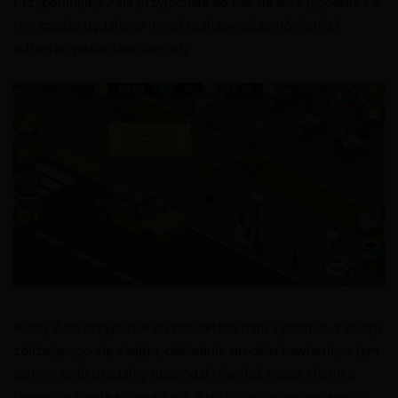
Przypomnijmy Asia przyjechała do nas na dwa tygodnie i w
tym czasie będziemy mogli realizować zamówienia i
odbierać wspaniałe nagrody.
Kiedy Asia przyjedzie do nas składa nam życzenia, z okazji
zbliżającego się święta, dokładnie urodzin kawiarni, w tym
samym dniu urodziny obchodzi również nasza klientka
razem ze swoją siostrą Anią. Asia chce zaskoczyć swoją