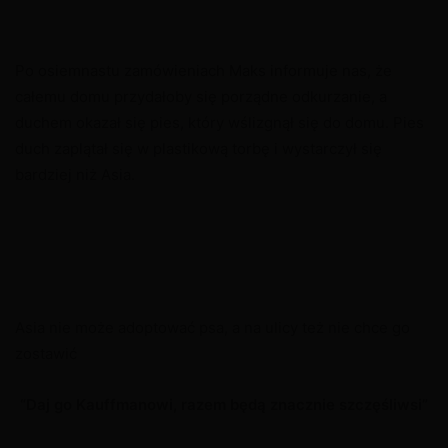
Po osiemnastu zamówieniach Maks informuje nas, że
całemu domu przydałoby się porządne odkurzanie, a
duchem okazał się pies, który wślizgnął się do domu. Pies
duch zaplątał się w plastikową torbę i wystarczył się
bardziej niż Asia.
Asia nie może adoptować psa, a na ulicy też nie chce go
zostawić
“Daj go Kauffmanowi, razem będą znacznie szczęśliwsi”