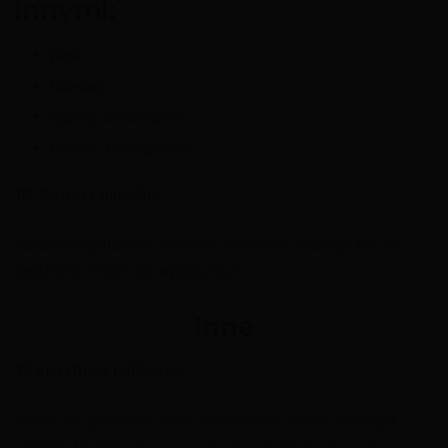
innymi:
parki
bulwary
ogrody botaniczne
ogrody zoologiczne
10. Rowery miejskie
Zakaz korzystania z rowerów miejskich, dlatego też nie
będziemy mogli ich wypożyczyć.
Inne
11. Instytucje publiczne
Instytucje publiczne będą wykonywać swoje obowiązki
zdalnie. Dodatkowo pozostają do naszej dyspozycji