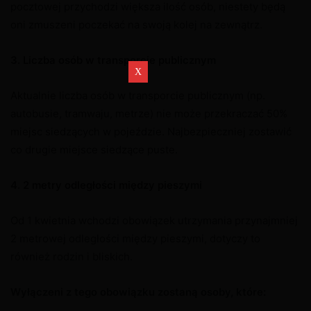
pocztowej przychodzi większa ilość osób, niestety będą
oni zmuszeni poczekać na swoją kolej na zewnątrz.
3. Liczba osób w transporcie publicznym
Aktualnie liczba osób w transporcie publicznym (np.
autobusie, tramwaju, metrze) nie może przekraczać 50%
miejsc siedzących w pojeździe. Najbezpieczniej zostawić
co drugie miejsce siedzące puste.
4. 2 metry odległości między pieszymi
Od 1 kwietnia wchodzi obowiązek utrzymania przynajmniej
2 metrowej odległości między pieszymi, dotyczy to
również rodzin i bliskich.
Wyłączeni z tego obowiązku zostaną osoby, które: