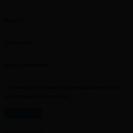
Nazwa
*
Adres e-mail
*
Witryna internetowa
Zapamiętaj moje dane w tej przeglądarce podczas
pisania kolejnych komentarzy.
A
l