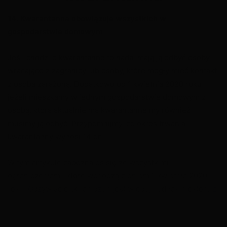
14. Kwarantanna obowiązuje wszystkich w
gospodarstwie domowym
Jeśli chodzi o kwarantanne to nadal mają ją odbyć osoby
wracające z zagranicy lub osoby, które mogły mieć kontakt
z osobą zarażoną. Dodatkowo od 1 kwietnia 2020 roku
X
jeżeli mieszkamy w jednym gospodarstwie domowym z
osobą, która aktualnie ma kwarantanne my również
musimy ją odbyć. Przypomnijmy, że okres trwania
kwarantanny wynosi 14 dni.
W tym artykule zapoznałeś się ze wszystkimi
ograniczeniami, które wchodzą z dniem 1 kwietnia 2020
roku. Oczywiście ograniczeń jest więcej, jednak niektóre z
nich obowiązują dopiero od 2 kwietnia 2020 roku.