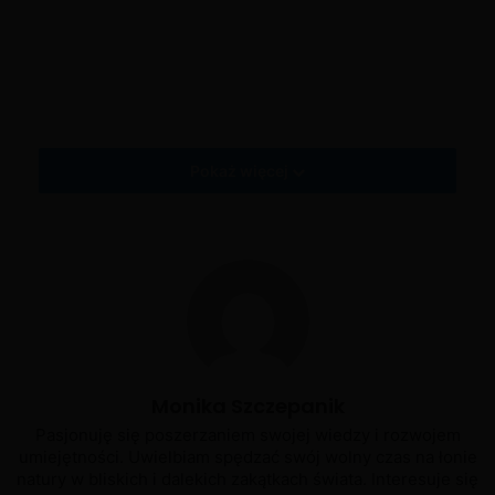
Zapraszam Cię do zapoznania się z ograniczeniami
obowiązującymi od 2 kwietnia w artykule –
2 Kwietnia 2020
– nowe ograniczenia w związku z koronawirusem.
Tagi
covid-19
Koronawirus
Pokaż więcej
Monika Szczepanik
Pasjonuję się poszerzaniem swojej wiedzy i rozwojem
umiejętności. Uwielbiam spędzać swój wolny czas na łonie
natury w bliskich i dalekich zakątkach świata. Interesuje się