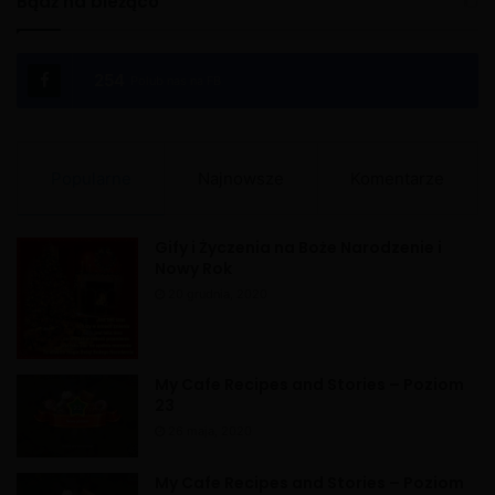
Bądź na bieżąco
t
e
254
Polub nas na FB
r
n
a
Popularne
Najnowsze
Komentarze
t
i
Gify i Życzenia na Boże Narodzenie i
v
Nowy Rok
e
20 grudnia, 2020
:
My Cafe Recipes and Stories – Poziom
23
26 maja, 2020
My Cafe Recipes and Stories – Poziom