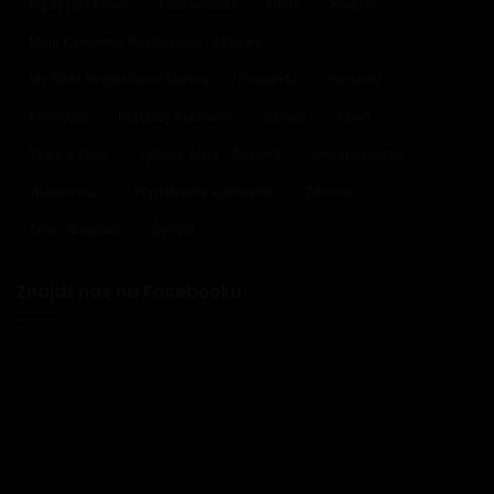
Błędy językowe
Ciekawostki
Filmy
Książki
Moja Kawiarnia Restauracja i Zabawa
My Cafe Recipes and Stories
Poradniki
Poziomy
Promocje
Przepisy kulinarne
Seriale
Sport
Tylko z Tobą
Tylko z Tobą - Sezon 1
Uncategorized
Wiadomości
Wydarzenia kulturalne
Zdrowie
Znaki drogowe
Święta
Znajdź nas na Facebooku