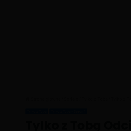
Strona główna
/
Seriale
/
Tylko z Tobą
/
Tylko z T
Tylko z Tobą
Tylko z Tobą - Sezon 1
Tylko z Tobą Odc