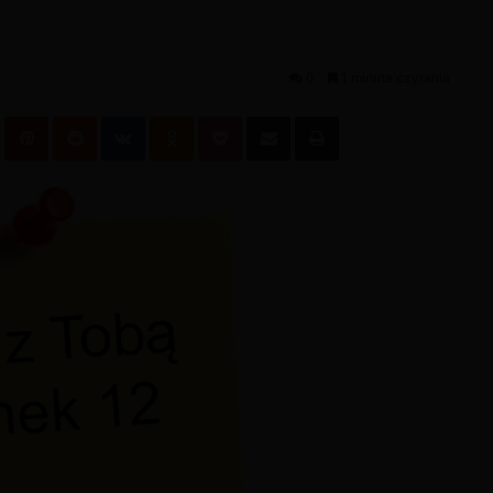
0
1 minuta czytania
leUpon
Tumblr
Pinterest
Reddit
VKontakte
Odnoklassniki
Pocket
Podziel się przez email
Wydrukuj