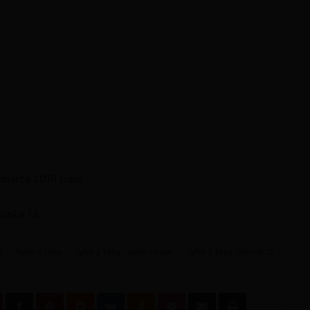
 marca 2016 roku.
inka 13.
2
Tylko z Tobą
Tylko z Tobą - serial turecki
Tylko z Tobą Odcinek 12
dIn
StumbleUpon
Tumblr
Pinterest
Reddit
VKontakte
Odnoklassniki
Pocket
Podziel się przez email
Wydrukuj