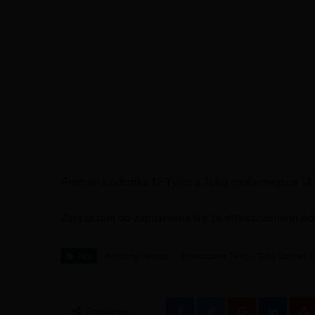
Premiera odcinka 12 Tylko z Tobą miała miejsce 14
Zapraszam do zapoznania się ze streszczeniem odc
Tagi
Nur żoną Cemala
Streszczenie Tylko z Tobą Odcinek 1
Facebook
Twitter
Google+
Linke
Podziel się