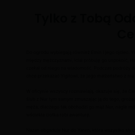
Tylko z Tobą Od
Ce
Do ogrodu wybiegają również Emin i jego ojciec. Y
między mężczyznami, Iclal próbuję go uspokoić, Ha
czekał od niego na wiadomość. Podczas podróży do 
chce przekazać Yigitowi, że jego małżeństwo z nią 
W oficynie wszyscy rozmawiają, okazuje się, że Ce
ślub z Nur tym samym zmuszając ją do tego, grożąc 
męża, dlaczego tak obchodzi go mąż Nur, nagle mdle
wściekła ciotka robi awanturę.
Nazan obgaduję Nur do Yaren, która wszystko sły