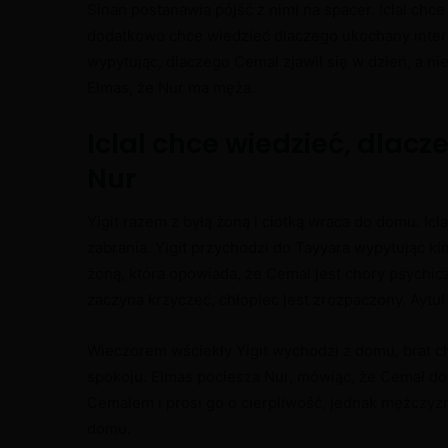
Sinan postanawia pójść z nimi na spacer. Iclal chce
dodatkowo chce wiedzieć dlaczego ukochany intere
wypytując, dlaczego Cemal zjawił się w dzień, a nie
Elmas, że Nur ma męża.
Iclal chce wiedzieć, dlacz
Nur
Yigit razem z byłą żoną i ciotką wraca do domu. Ic
zabrania. Yigit przychodzi do Tayyara wypytując k
żoną, która opowiada, że Cemal jest chory psychic
zaczyna krzyczeć, chłopiec jest zrozpaczony. Aytul
Wieczorem wściekły Yigit wychodzi z domu, brat ch
spokoju. Elmas pociesza Nur, mówiąc, że Cemal dos
Cemalem i prosi go o cierpliwość, jednak mężczyzn
domu.