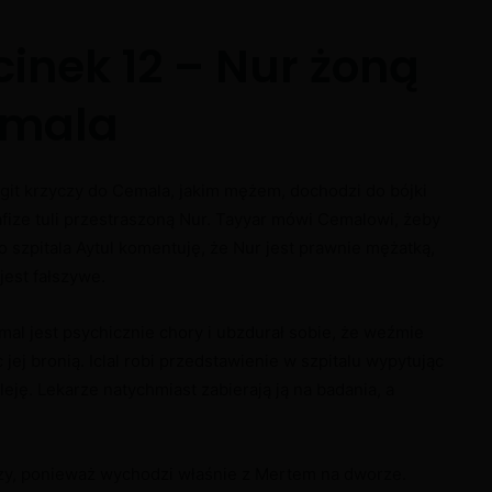
cinek 12 – Nur żoną
mala
igit krzyczy do Cemala, jakim mężem, dochodzi do bójki
fize tuli przestraszoną Nur. Tayyar mówi Cemalowi, żeby
szpitala Aytul komentuję, że Nur jest prawnie mężatką,
jest fałszywe.
mal jest psychicznie chory i ubzdurał sobie, że weźmie
jej bronią. Iclal robi przedstawienie w szpitalu wypytując
ję. Lekarze natychmiast zabierają ją na badania, a
szy, ponieważ wychodzi właśnie z Mertem na dworze.