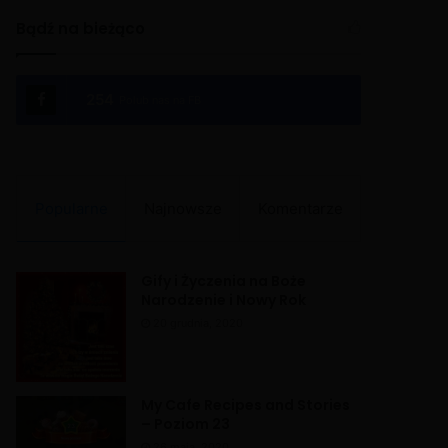
Bądź na bieżąco
254
Polub nas na FB
Popularne
Najnowsze
Komentarze
Gify i Życzenia na Boże
Narodzenie i Nowy Rok
20 grudnia, 2020
My Cafe Recipes and Stories
– Poziom 23
26 maja, 2020