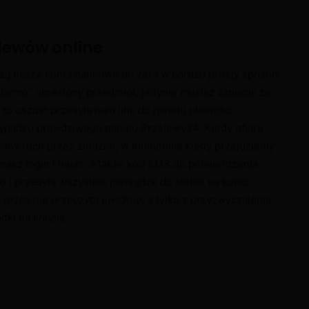
elewów online
zczą nasze konta bankowe do zera w bardzo prosty sposób.
darmo” określony przedmiot, jedynie musisz zapłacić za
d to oszust przesyła nam link do panelu płatności
rzypadku prawdziwego panelu Przelewy24. Kiedy ofiara
owany ruch przez złodziei, w momencie kiedy przejdziemy
asz login i hasło, a także kod SMS do potwierdzenia
o i przesyła wszystkie pieniądze do siebie na konto.
i
jeżeli nie przeczyta uważnie,
a tylko z przyzwyczajenia
dki na koncie.