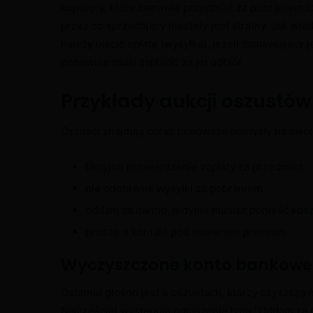
kupujący, który zamawia przedmiot za pobraniem czy
przez co sprzedający niestety jest stratny. Jak w
należy uiścić opłatę (wysyłka), jeżeli zamawiający 
ponownie musi zapłacić za jej odbiór.
Przykłady aukcji oszustów
Oszuści znajdują coraz to nowsze pomysły na swoje o
fikcyjne potwierdzenie zapłaty za przedmiot
nie odebranie wysyłki za pobraniem
oddam za darmo, jedynie musisz ponieść kosz
proszę o kontakt pod numerem premium
Wyczyszczone konto bankowe
Ostatnio głośno jest o oszustach, którzy czyszczą
Najczęściej występują ogłoszenia typu “Oddam za 