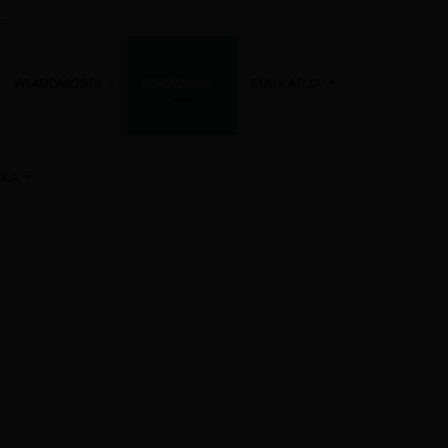
a na Nowy Rok 2024
WIADOMOŚCI
PORADNIKI
EDUKACJA
WKA