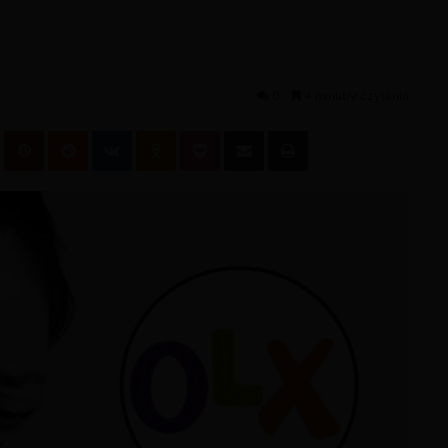
0
4 minut/y czytania
leUpon
Tumblr
Pinterest
Reddit
VKontakte
Odnoklassniki
Pocket
Podziel się przez email
Wydrukuj