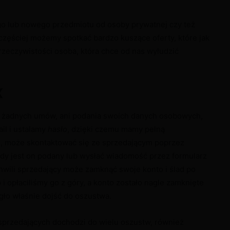
o lub nowego przedmiotu od osoby prywatnej czy też
 częściej możemy spotkać bardzo kuszące oferty, które jak
w rzeczywistości osoba, która chce od nas wyłudzić
X
a żadnych umów, ani podania swoich danych osobowych,
il i ustalamy
hasło
, dzięki czemu mamy pełną
 może skontaktować się ze sprzedającym poprzez
dy jest on podany lub wysłać wiadomość przez formularz
hwili sprzedający może zamknąć swoje konto i ślad po
 i opłaciliśmy go z góry, a konto zostało nagle zamknięte
gło właśnie dojść do oszustwa.
 sprzedających dochodzi do wielu oszustw, również