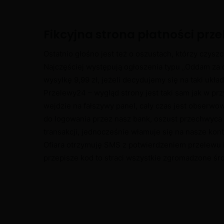
Fikcyjna strona płatności prz
Ostatnio głośno jest też o oszustach, którzy czys
Najczęściej występują ogłoszenia typu „Oddam za 
wysyłkę 9,99 zł, jeżeli decydujemy się na taki ukła
Przelewy24 – wygląd strony jest taki sam jak w p
wejdzie na fałszywy panel, cały czas jest obserw
do logowania przez nasz bank, oszust przechwyca n
transakcji, jednocześnie włamuje się na nasze kont
Ofiara otrzymuję SMS z potwierdzeniem przelewu 
przepisze kod to straci wszystkie zgromadzone śro