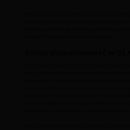
Bardzo często, decydujemy się na zakup używaneg
firmy przez serwis OLX. Niestety w serwisie coraz
później się okazuje są fikcyjne, a sprzedający to 
pieniądze, a przedmiotu nawet nie posiada.
Pełna anonimowość w OL
Rejestracja w serwisie OLX nie wymaga zawierani
przy zakładaniu konta podajemy jedynie adres e-ma
anonimowość. Osoba zainteresowana ogłoszeniem,
wyświetlenie jego numeru telefonu, w przypadku g
kontaktowy. Należy jednak pamiętać, że w każdej c
nim znika, więc jeżeli zdecydowaliśmy się na zakup
to powinna zapalić nam się czerwona lampka iż mo
Należy również wspomnieć, że nie tylko ze strony