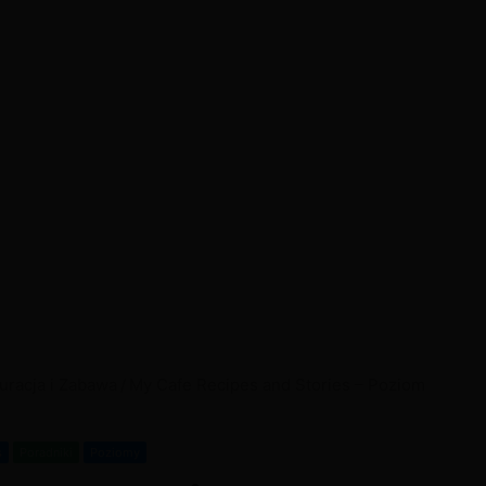
uracja i Zabawa
/
My Cafe Recipes and Stories – Poziom
s
Poradniki
Poziomy