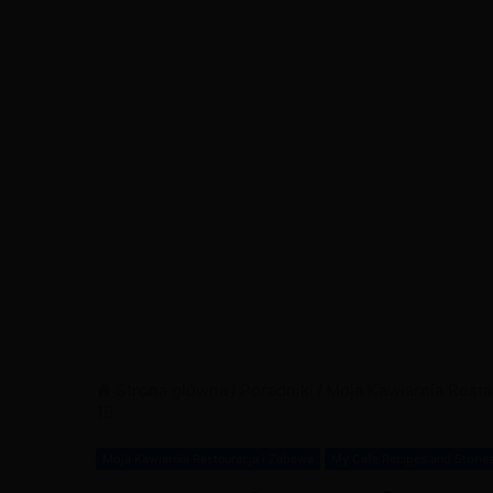
Strona główna
/
Poradniki
/
Moja Kawiarnia Resta
16
Moja Kawiarnia Restauracja i Zabawa
My Cafe Recipes and Storie