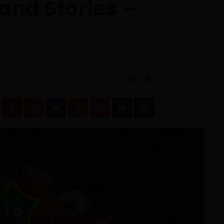
and Stories –
0
5 minut/y czytania
leUpon
Tumblr
Pinterest
Reddit
VKontakte
Odnoklassniki
Pocket
Podziel się przez email
Wydrukuj