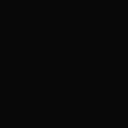
Na poziomie pierwszym zdobyliśmy nowego klienta –
Małgosie. Rozbudowaliśmy kawiarnie o dodatkowe stoliki,
krzesła i szafki na których możemy postawić sprzęty.
Zakupiliśmy gablotkę na babeczki jak również
odblokowaliśmy nowy przepis Babeczka.
Koniecznie napiszcie czy tak jak mi, udało wam się przejść
poziom 1.
Pamiętaj co miesiąc wychodzą nowe aktualizacje gry, w
których zmienia się bardzo dużo. Zdjęcia, które widzisz w
artykule różnią się od tych, które zobaczysz chodzi o
wygląd dialogów i postaci.
Zapraszam do artykułu
My Cafe Recipes and Stories –
Poziom 2
.