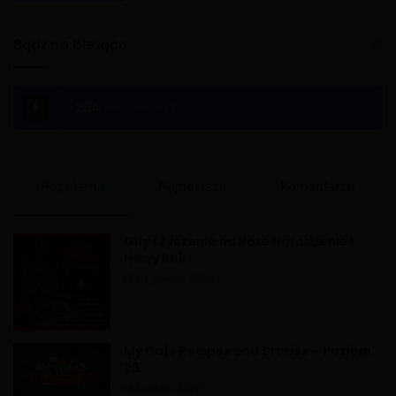
A
l
Bądź na bieżąco
t
e
254
Polub nas na FB
r
n
a
Popularne
Najnowsze
Komentarze
t
i
Gify i Życzenia na Boże Narodzenie i
v
Nowy Rok
e
20 grudnia, 2020
:
My Cafe Recipes and Stories – Poziom
23
26 maja, 2020