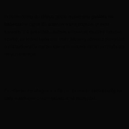
Przechodzimy do sklepu gdzie wybieramy
gablotę na
babeczki
w cenie 85 dolarów, która podnosi prestiż
kawiarni o 6 gwiazdek. Jednak wcześniej musimy zakupić
szafkę, na której będą one stały. Musimy również pomyśleć
o rozbudowaniu naszej kawiarni o nowe stoliki i krzesła dla
innych klientów.
Poinformujmy Małgosie o fakcie, że mamy
zamrażarkę na
lody
waniliowe
oraz o
gablocie na babeczki
.