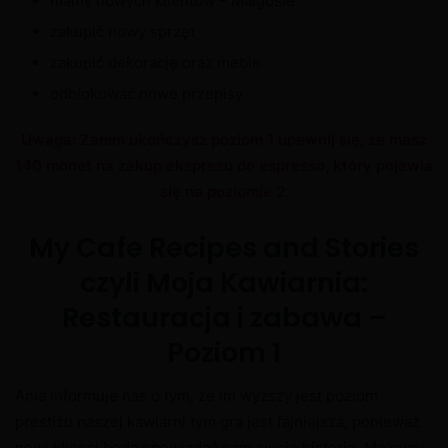
mamy nowych klientów – Małgosie
zakupić nowy sprzęt
zakupić dekorację oraz meble
odblokować nowe przepisy
Uwaga: Zanim ukończysz poziom 1 upewnij się, że masz
140 monet na zakup ekspresu do espresso, który pojawia
się na poziomie 2.
My Cafe Recipes and Stories
czyli Moja Kawiarnia:
Restauracja i zabawa –
Poziom 1
Ania informuje nas o tym, że im wyższy jest poziom
prestiżu naszej kawiarni tym gra jest fajniejsza, ponieważ
nowi klienci będą opowiadać nam swoje historię. Możemy