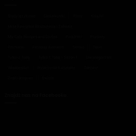
Błędy językowe
Ciekawostki
Filmy
Książki
Moja Kawiarnia Restauracja i Zabawa
My Cafe Recipes and Stories
Poradniki
Poziomy
Promocje
Przepisy kulinarne
Seriale
Sport
Tylko z Tobą
Tylko z Tobą - Sezon 1
Uncategorized
Wiadomości
Wydarzenia kulturalne
Zdrowie
Znaki drogowe
Święta
Znajdź nas na Facebooku