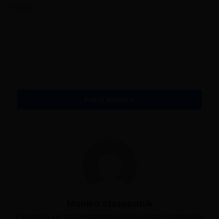
Tagi
Babeczka
Moja Kawiarnia: Restauracja i zabawa - Klienci
Moja Kawiarnia: Restauracja i zabawa - Poziom 1
Moja Kawiarnia: Restauracja i zabawa - Przepisy
My Cafe Recipes and Stories
My Cafe Recipes and Stories - Klienci
My Cafe Recipes and Stories - Poziom 1
My Cafe Recipes and Stories - Przepisy
Pokaż więcej
Monika Szczepanik
X
Pasjonuję się poszerzaniem swojej wiedzy i rozwojem