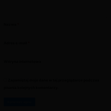
Nazwa
*
Adres e-mail
*
Witryna internetowa
Zapamiętaj moje dane w tej przeglądarce podczas
pisania kolejnych komentarzy.
A