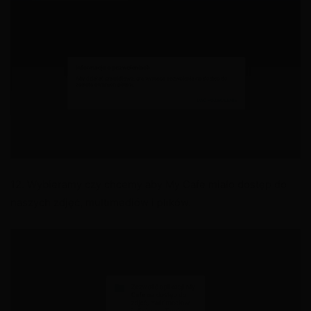
12. Wybieramy czy chcemy aby My Cafe miało dostęp do
naszych zdjęć, multimediów i plików.