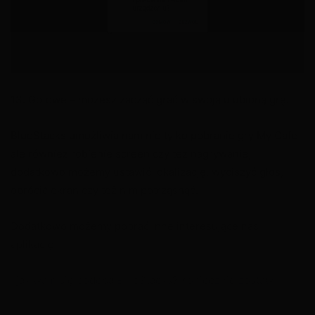
13. Gotowe – możesz zacząć grać w swoją ulubioną grę.
X
BlueStacks umożliwia nam nie tylko pobranie gry My Cafe
ale również robienie screen czy też nagrywanie,
dodatkowo możemy ustawić lokalizację, wyciszyć głos,
obrócić ekran czy też nim potrząsnąć.
Dodatkowo możemy pobrać inne interesujące nas
aplikację.
I jak wam się podoba BlueStacks? Koniecznie zostaw
komentarz.