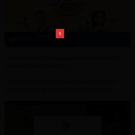
4. Kiedy uruchomi nam się pogram BlueStacks należy
przejść do „Sklep Google Play”.
5. Przechodzimy konfigurację w sklepie Google Play
(zalogowanie się do swojego konta poprzez Gmail).