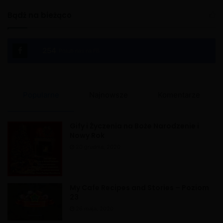
l
Bądź na bieżąco
t
e
254
Polub nas na FB
r
n
a
Popularne
Najnowsze
Komentarze
t
i
Gify i Życzenia na Boże Narodzenie i
v
Nowy Rok
e
20 grudnia, 2020
:
My Cafe Recipes and Stories – Poziom
23
26 maja, 2020