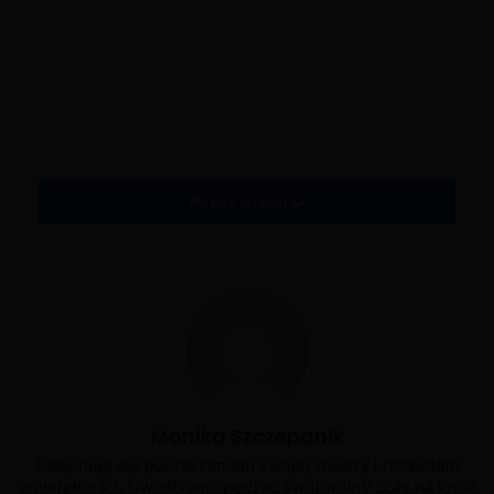
Tagi
Jak zainstalować grę Moja Kawiarnia na PC
Jak zainstalować grę My Cafe Recipes and Stories na PC
Poradnik jak zainstalować grę Moja Kawiarnia
Pokaż więcej
Monika Szczepanik
Pasjonuję się poszerzaniem swojej wiedzy i rozwojem
umiejętności. Uwielbiam spędzać swój wolny czas na łonie