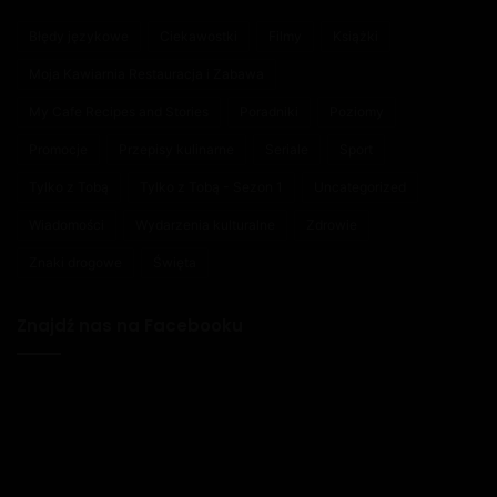
Błędy językowe
Ciekawostki
Filmy
Książki
Moja Kawiarnia Restauracja i Zabawa
My Cafe Recipes and Stories
Poradniki
Poziomy
Promocje
Przepisy kulinarne
Seriale
Sport
Tylko z Tobą
Tylko z Tobą - Sezon 1
Uncategorized
Wiadomości
Wydarzenia kulturalne
Zdrowie
Znaki drogowe
Święta
Znajdź nas na Facebooku