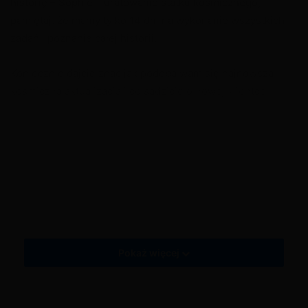
historię – Sophie – uratowanie statku kosmicznego,
pamiętaj, że mamy tylko 14 dni na wykonanie wszystkich
X
zadań i poznanie całej historii.
Koniecznie dajcie znać jak podoba wam się najnowsza
kosmiczna aktualizacja i co sądzicie o nowej klientce
Sophie.
Tagi
Kosmiczna aktualizacja
Moja Kawiarnia: Restauracja i zabawa
Moja Kawiarnia: Restauracja i zabawa - aktualizacja 2021.8
My Cafe Recipes and Stories
My Cafe Recipes and Stories - aktualizacja 2021.8
Nowa klientka - Sophie
Pokaż więcej