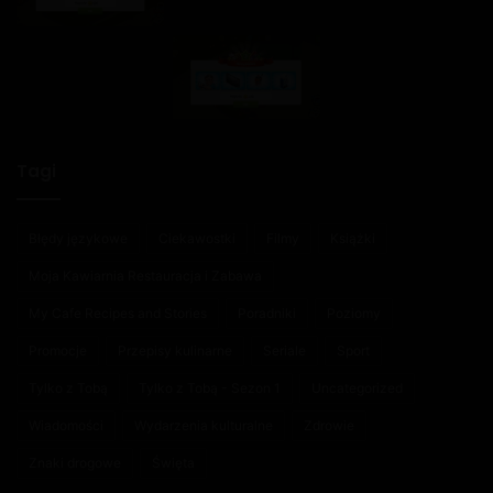
Tagi
Błędy językowe
Ciekawostki
Filmy
Książki
Moja Kawiarnia Restauracja i Zabawa
My Cafe Recipes and Stories
Poradniki
Poziomy
Promocje
Przepisy kulinarne
Seriale
Sport
Tylko z Tobą
Tylko z Tobą - Sezon 1
Uncategorized
Wiadomości
Wydarzenia kulturalne
Zdrowie
Znaki drogowe
Święta