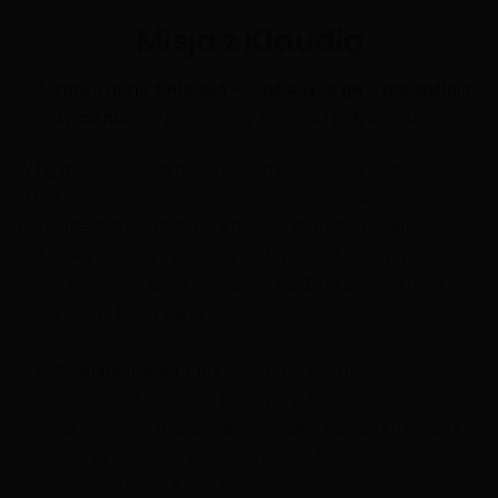
Misja z Klaudią
Nowa misja z Klaudią – “Spadająca gwiazda spełnia
życzenia”
rozpocznie się 29 lipca i potrwa 7 dni.
W tej misji czeka na nas wiele zmian, oprócz dekoracji w
sklepie będziemy mogli zdobyć cenne surowce
(wspomagacze, prezenty, energię, klejnoty, pudełka
puzzlowe i inne) za pomocą cukierków zbieranych jak
zawsze podczas misji, będziemy mieli do wyboru dwie
opcje płatną i bezpłatną.
Powiadomienia z gry
– od teraz nie musisz już
sprawdzać cały czas swojej gry. Wystarczy, że
wejdziesz w ustawienia – powiadomienia i ustawisz
interesujące Cię powiadomienia, które będą
przychodziły na twój telefon.