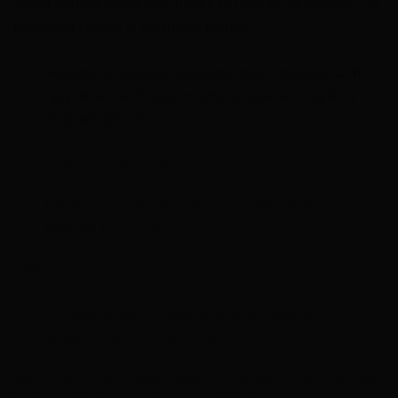
Jeżeli zaktualizowaliście już grę to pewnie zauważycie, że
następują zmiany w oglądaniu reklam.
Reklamy w telewizji będziemy mogli obejrzeć aż 16
razy dziennie. Przypomnijmy wcześniej mogliśmy
obejrzeć tylko 8 razy.
2 reklamy = co 2 godziny
Balon z monetami będziemy pojawiał się w naszej
kawiarni 6 razy dziennie.
1 balon = co 3 godziny
Dodatkowe zamówienie w telefonie będzie
aktualizowane co 3 godziny.
Jeśli chodzi o przygody Sophie koniecznie przeczytaj całą