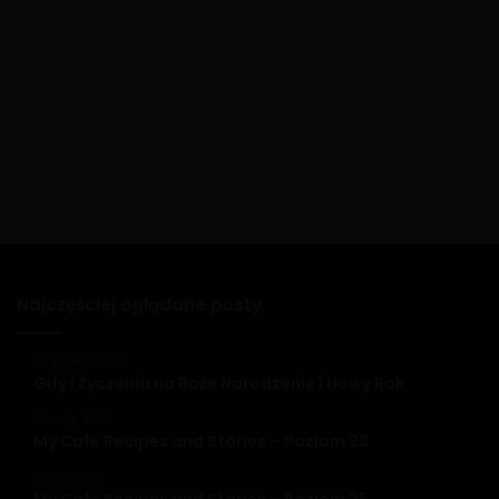
Najczęściej oglądane posty
20 grudnia, 2020
Gify i Życzenia na Boże Narodzenie i Nowy Rok
26 maja, 2020
My Cafe Recipes and Stories – Poziom 23
9 lipca, 2020
My Cafe Recipes and Stories – Poziom 25