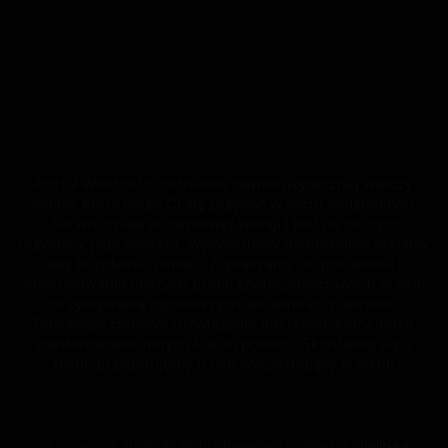
Portal Wiedza to codzienna dawka użytecznej wiedzy
online, która może Ci się przydać w życiu codziennym.
Serwis działa w darmowej wersji i jest na bieżąco
rozwijany jego content. Wyświetlamy nienachalne reklamy
aby bezpłatnie istnieć. Zapraszamy do polubienia i
obserwowania naszych profili społecznościowych w celu
otrzymywania najnowszych aktualności z serwisu.
Posiadasz ciekawe rozwiązanie lub temat, który może
zainteresować innych lub im pomóc? Skontaktuj się z
nami, przygotujemy o tym wyczerpujący artykuł!
© Copyright 2026, All Rights Reserved to Wiedza |
Polityka