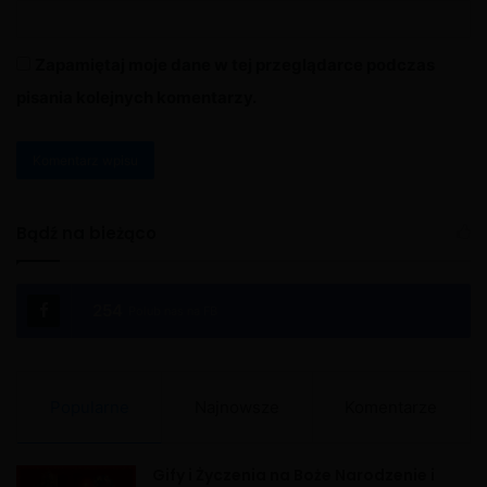
Zapamiętaj moje dane w tej przeglądarce podczas
pisania kolejnych komentarzy.
A
l
Bądź na bieżąco
t
e
254
Polub nas na FB
r
n
a
Popularne
Najnowsze
Komentarze
t
i
Gify i Życzenia na Boże Narodzenie i