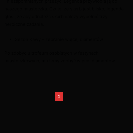
i niezapomnianych przeżyć. Legenda przywiodła ją do
naszego miasteczka. Czuje, że skarb jest blisko, legenda
głosi, że aby odnaleźć skarb należy wypełnić trzy
heroiczne zadania.
Sezon Kawy – zebranie więcej diamentów
Po zdobyciu trofeum osobistych w festynach
miasteczkowych, możemy zdobyć więcej diamentów.