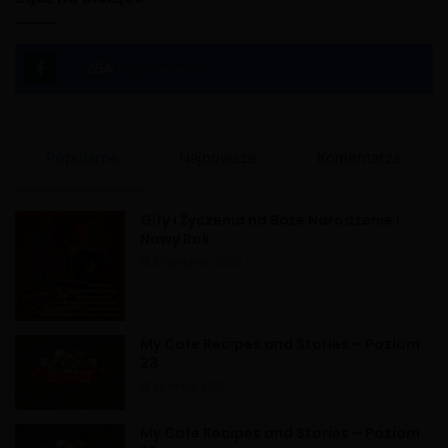
t
e
254
Polub nas na FB
r
n
a
Popularne
Najnowsze
Komentarze
t
i
Gify i Życzenia na Boże Narodzenie i
v
Nowy Rok
e
20 grudnia, 2020
:
My Cafe Recipes and Stories – Poziom
23
26 maja, 2020
My Cafe Recipes and Stories – Poziom