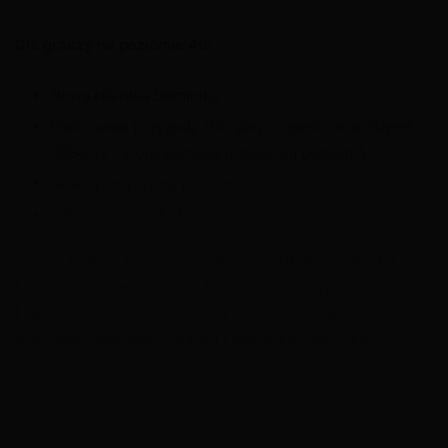
Dla graczy na poziomie 40:
Nowa klientka Dominika
Dwie nowe przygody “Do góry nogami” oraz “Agent
00Borys”, które pomogą przejść na poziom 41
Nowe przepisy na poziomie 41
Gablota na szarlotkę
Jeżeli chodzi o przygody Laury i poszukiwanie skarbu
koniecznie przeczytaj całą historię w osobnym artykule.
Laura przyjeżdża do nas na 14 dni i tyle mamy czasu na
wykonanie wszystkich zadań i poznanie całej historii.
Czy dokonałeś już aktualizacji? Koniecznie daj znać w
komentarzu.