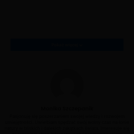
Tagi
Moja Kawiarnia: Restauracja i zabawa
Moja Kawiarnia: Restauracja i zabawa - aktualizacja 2020.6
My Cafe Recipes and Stories
My Cafe Recipes and Stories - Aktualizacja 2020.6
Pokaż więcej
Monika Szczepanik
Pasjonuję się poszerzaniem swojej wiedzy i rozwojem
umiejętności. Uwielbiam spędzać swój wolny czas na łonie
natury w bliskich i dalekich zakątkach świata. Interesuje się