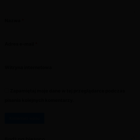
Nazwa
*
Adres e-mail
*
Witryna internetowa
Zapamiętaj moje dane w tej przeglądarce podczas
pisania kolejnych komentarzy.
A
l
Bądź na bieżąco