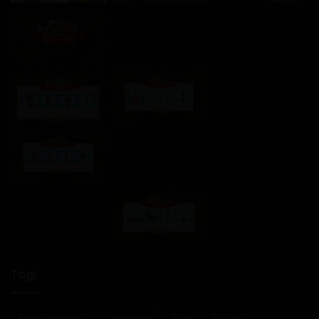
Tagi
Błędy językowe
Ciekawostki
Filmy
Książki