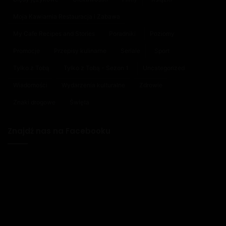
Moja Kawiarnia Restauracja i Zabawa
My Cafe Recipes and Stories
Poradniki
Poziomy
Promocje
Przepisy kulinarne
Seriale
Sport
Tylko z Tobą
Tylko z Tobą - Sezon 1
Uncategorized
Wiadomości
Wydarzenia kulturalne
Zdrowie
Znaki drogowe
Święta
Znajdź nas na Facebooku