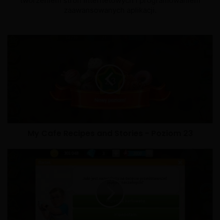
tworzeniem stron internetowych i programowaniem
zaawansowanych aplikacji.
My Cafe Recipes and Stories - Poziom 23
X