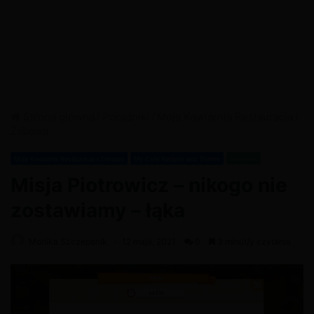
Strona główna
/
Poradniki
/
Moja Kawiarnia Restauracja i
Zabawa
Moja Kawiarnia Restauracja i Zabawa
My Cafe Recipes and Stories
Poradniki
Misja Piotrowicz – nikogo nie
zostawiamy – łąka
Monika Szczepanik
12 maja, 2021
0
3 minut/y czytania