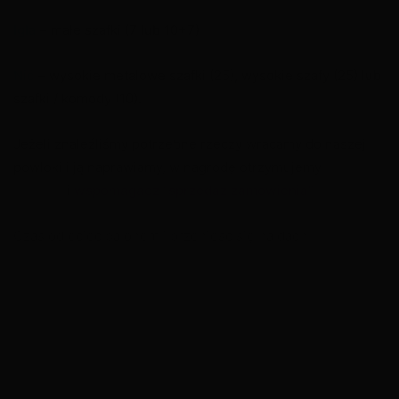
Igła
– małe szafki (7 lub 10+7)
Nić
– wysokie metalowe szafki (25), wysokie szafy (25) lub
szafki / komody (10).
Jeżeli znaleźliśmy potrzebne rzeczy wracamy do naszej
powłoki i ją naprawiamy, w nagrodę otrzymujemy
różowy
prezent
i
wspomagacz “sprzedaż zamówienia”
Czas odlecieć balonem i przenieść się na dach.
Zapraszam do zapoznania się z artykułem – Misja
Piotrowicz – nikogo nie zostawiamy – dach.
Tagi
Misja Piotrowicz - nikogo nie zostawiamy - łąka
Moja Kawiarnia: Restauracja i zabawa