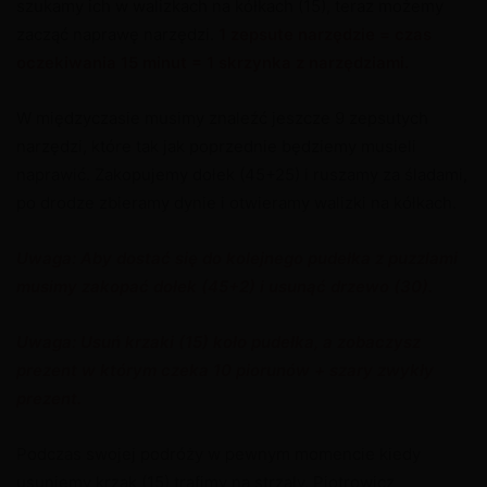
szukamy ich w walizkach na kółkach (15), teraz możemy
zacząć naprawę narzędzi.
1 zepsute narzędzie = czas
oczekiwania 15 minut = 1 skrzynka z narzędziami.
W międzyczasie musimy znaleźć jeszcze 9 zepsutych
narzędzi, które tak jak poprzednie będziemy musieli
naprawić. Zakopujemy dołek (45+25) i ruszamy za śladami,
po drodze zbieramy dynie i otwieramy walizki na kółkach.
Uwaga: Aby dostać się do kolejnego pudełka z puzzlami
musimy zakopać dołek (45+2) i usunąć drzewo (30).
Uwaga: Usuń krzaki (15) koło pudełka, a zobaczysz
prezent w którym czeka 10 piorunów + szary zwykły
prezent.
Podczas swojej podróży w pewnym momencie kiedy
usuniemy krzak (15) trafimy na strzały. Piotrowicz