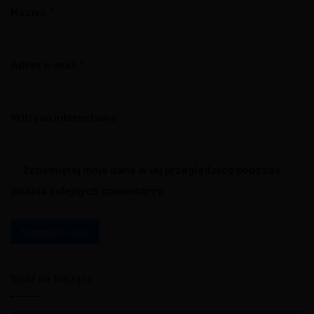
Nazwa
*
Adres e-mail
*
Witryna internetowa
Zapamiętaj moje dane w tej przeglądarce podczas
pisania kolejnych komentarzy.
A
l
Bądź na bieżąco
t