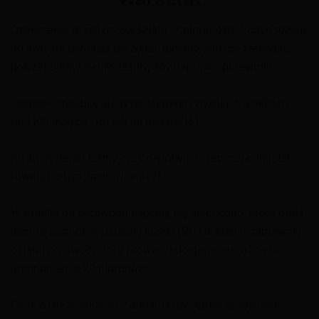
Otworzenie drzwi do warsztatu (7 piorunów). Podchodzimy
do ławy do naprawy narzędzi, niestety nie ma zasilania,
potrzebujemy 3 rolki taśmy, aby naprawić przewody.
Taśma
– znajduję się w metalowych wysokich szafkach
(25) lub małych (15) lub na biurku (15).
Po znalezieniu taśmy czas naprawić przewody pamiętaj
również o tym za drzwiami (7).
W drodze do przewodu napijmy się americano, które doda
nam 15 piorunów, usuńmy krzaki (15) i w końcu naprawmy
ostatni przewód, który prowadzi do generatora koszt
uruchomienia 20 piorunów.
Czas znaleźć jeszcze 2 zepsuta narzędzia oczywiście
X