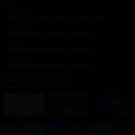
20 grudnia, 2020
Gify i Życzenia na Boże Narodzenie i Nowy Rok
26 maja, 2020
My Cafe Recipes and Stories – Poziom 23
9 lipca, 2020
My Cafe Recipes and Stories – Poziom 25
13 czerwca, 2020
My Cafe Recipes and Stories – Poziom 24
Ostatnie zmodyfikowane posty
Facebook
Twitter
LinkedIn
Pinterest
WhatsApp
Viber