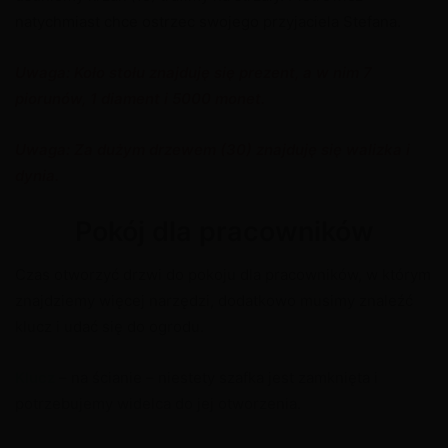
natychmiast chce ostrzec swojego przyjaciela Stefana.
Uwaga: Koło stołu znajduję się prezent, a w nim 7
piorunów, 1 diament i 5000 monet.
Uwaga: Za dużym drzewem (30) znajduję się walizka i
dynia.
Pokój dla pracowników
Czas otworzyć drzwi do pokoju dla pracowników, w którym
znajdziemy więcej narzędzi, dodatkowo musimy znaleźć
klucz i udać się do ogrodu.
Klucz
– na ścianie – niestety szafka jest zamknięta i
potrzebujemy widelca do jej otworzenia.