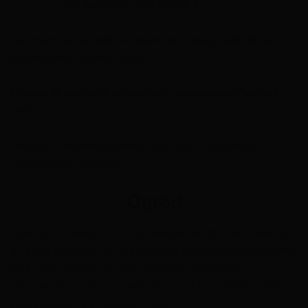
Widelec
– stół duży (15), mały (10 lub 7).
Gdy mamy już widelec wracamy do naszej szafki (ściany) i
otrzymujemy srebrny klucz.
Uwaga: W szafkach znajdziemy wspomagacz “wzrost
cen”.
Uwaga: W łazience prezent, a w nim 10 piorunów +
zwykły szary prezent.
Ogród
Idziemy po śladach, które prowadzą nas do dołu, musimy
go zasypać koszt 45+25 piorunów, następnie sprawdzamy
pudło (20) stojące na stole. W pudle znajdujemy
mechanizm spustowy. Piotrowicz znajduję również zdjęcie
swojego balonu z podpisem “cel”.