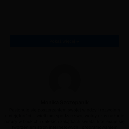
Moja Kawiarnia: Restauracja i zabawa - Misja Piotrowicz - nikogo nie
zostawiamy - łąka
My Cafe Recipes and Stories
My Cafe Recipes and Stories - Misja Piotrowicz - nikogo nie zostawiamy -
łąka
Pokaż więcej
Monika Szczepanik
Pasjonuję się poszerzaniem swojej wiedzy i rozwojem
umiejętności. Uwielbiam spędzać swój wolny czas na łonie
natury w bliskich i dalekich zakątkach świata. Interesuje się
tworzeniem stron internetowych i programowaniem