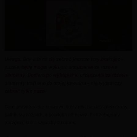
Uwaga: Gdy uda mi się zebrać jeszcze trzy brakujące
puzzle, będę mogła wykupić urządzenie za różowe
diamenty. Dopiero po wykupieniu urządzenia za różowe
diamenty trafi ono do mojej kawiarni – nie wystarczy
zebrać tylko puzzli.
Czas przyjrzeć się koszowi, który jest bardzo zniszczony,
palnik się rozpadł, a powłoka odleciała. Potrzebujemy
narzędzi, które wypadły z balonu.