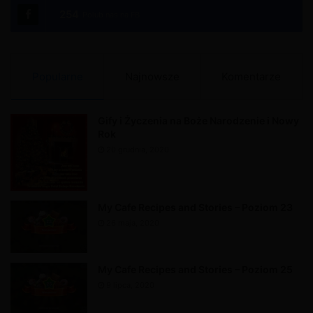
e
254
Polub nas na FB
r
n
a
Popularne
Najnowsze
Komentarze
t
i
Gify i Życzenia na Boże Narodzenie i Nowy
v
Rok
e
20 grudnia, 2020
:
My Cafe Recipes and Stories – Poziom 23
26 maja, 2020
My Cafe Recipes and Stories – Poziom 25
9 lipca, 2020