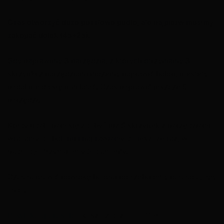
Czas otworzyć duże puzzlowe pudło, ale najpierw musimy
zakopać dołek (45+25).
Gdy naprawimy 3 narzędzia, z których otrzymamy 3
skrzynki z narzędziami możemy naprawić balon, niestety
nadal nie da się nim latać. Czas naprawić jeszcze 9
narzędzi.
Kiedy udało nam się zdobyć już 9 skrzynek z narzędziami
wracamy do balonu i naprawiamy go jeszcze raz, w
nagrodę otrzymujemy 3 diamenty.
Czas naprawić powłokę balonu potrzebujemy parasola, igły
i nici.
Powłoka (parasol)
– kosze z gazetami (15)