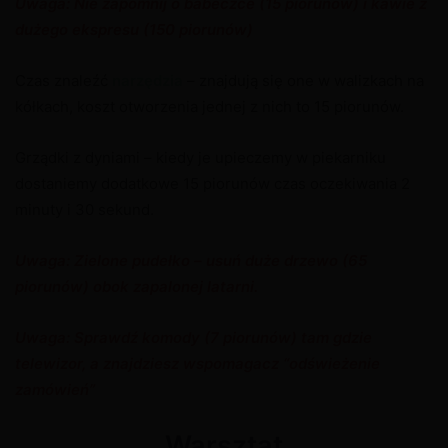
Uwaga: Nie zapomnij o babeczce (15 piorunów) i kawie z
dużego ekspresu (150 piorunów)
Czas znaleźć
narzędzia
– znajdują się one w walizkach na
kółkach, koszt otworzenia jednej z nich to 15 piorunów.
Grządki z dyniami – kiedy je upieczemy w piekarniku
dostaniemy dodatkowe 15 piorunów czas oczekiwania 2
minuty i 30 sekund.
Uwaga: Zielone pudełko – usuń duże drzewo (65
piorunów) obok zapalonej latarni.
Uwaga: Sprawdź komody (7 piorunów) tam gdzie
telewizor, a znajdziesz wspomagacz “odświeżenie
zamówień”
Warsztat