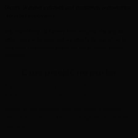
Uwaga: W jednej z dużych szaf znajdziemy wspomagacz
“sprzedaż zamówienia”
Gdy znaleźliśmy już kamerę termowizyjną wracamy do
stołu. Laura widzi szkic pod warstwą farby czyli obraz to
podróbka, natychmiast kontaktuje się ze swoim kolegą
Dawidem.
Czas przejść na parter
Aby dojść do schodów prowadzących na parter należy
usunąć doniczkę (10) i otworzyć drzwi (5).
Uwaga: W tym pomieszczeniu za koszem z gazetami
znajdziemy prezent, w którym znajduje się 10 piorunów i
zwykły prezent.