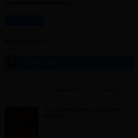
pisania kolejnych komentarzy.
A
l
Bądź na bieżąco
t
e
254
Polub nas na FB
r
n
a
Popularne
Najnowsze
Komentarze
t
i
Gify i Życzenia na Boże Narodzenie i
v
Nowy Rok
e
20 grudnia, 2020
: