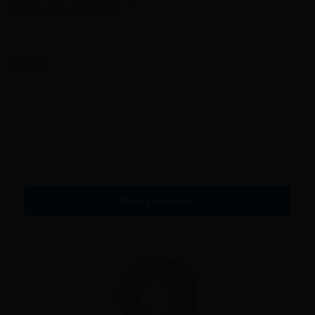
Zapraszam do artykułu –
Laura fałszywe dzieła sztuki i
prawdziwi przestępcy – parter
Tagi
Laura fałszywe dzieła sztuki i prawdziwi przestępcy - piwnica
Moja Kawiarnia: Restauracja i zabawa
Moja Kawiarnia: Restauracja i zabawa - Laura fałszywe dzieła sztuki i
prawdziwi przestępcy - piwnica
My Cafe Recipes and Stories
My Cafe Recipes and Stories - Laura fałszywe dzieła sztuki i prawdziwi
przestępcy - piwnica
Pokaż więcej