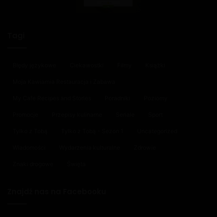
Tagi
Błędy językowe
Ciekawostki
Filmy
Książki
Moja Kawiarnia Restauracja i Zabawa
My Cafe Recipes and Stories
Poradniki
Poziomy
Promocje
Przepisy kulinarne
Seriale
Sport
Tylko z Tobą
Tylko z Tobą - Sezon 1
Uncategorized
Wiadomości
Wydarzenia kulturalne
Zdrowie
Znaki drogowe
Święta
Znajdź nas na Facebooku