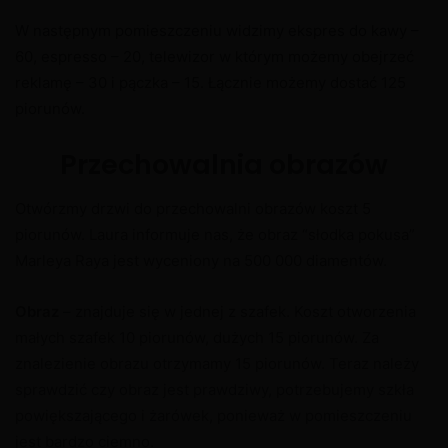
W następnym pomieszczeniu widzimy ekspres do kawy –
60, espresso – 20, telewizor w którym możemy obejrzeć
reklamę – 30 i pączka – 15. Łącznie możemy dostać 125
piorunów.
Przechowalnia obrazów
Otwórzmy drzwi do przechowalni obrazów koszt 5
piorunów. Laura informuje nas, że obraz “słodka pokusa”
Marleya Raya jest wyceniony na 500 000 diamentów.
Obraz
– znajduje się w jednej z szafek. Koszt otworzenia
małych szafek 10 piorunów, dużych 15 piorunów. Za
znalezienie obrazu otrzymamy 15 piorunów. Teraz należy
sprawdzić czy obraz jest prawdziwy, potrzebujemy szkła
powiększającego i żarówek, ponieważ w pomieszczeniu
jest bardzo ciemno.