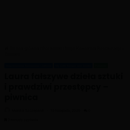
Strona główna
/
Poradniki
/
Moja Kawiarnia Restauracja i
Zabawa
Moja Kawiarnia Restauracja i Zabawa
My Cafe Recipes and Stories
Poradniki
Laura fałszywe dzieła sztuki
i prawdziwi przestępcy –
piwnica
Monika Szczepanik
19 listopada, 2020
0
2 minut/y czytania