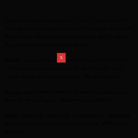
Zaczynamy od pozbycia się małej skrzyni (10 piorunów),
możemy po drodze napić się shake, za którego dostaniemy
15 piorunów. Następnie usuwamy dużą skrzynię, niestety
do jej usunięcia potrzebujemy młotka.
Młotek
– znajduje się w walizce na kółkach (10 piorunów).
Po znalezieniu młotka wracamy do dużej skrzyni, za jej
usunięcie dostajemy wspomagacz “inne zamówienie”.
Uwaga: Nad walizką z kółkami w wentylacji znajdziemy
diament i wspomagacz “odświeżenie zamówień”.
Uwaga: Usuwając duże pudło (50 piorunów) znajdziemy
prezent, w którym znajduje się 7 piorunów, 5000 monet i
diament.