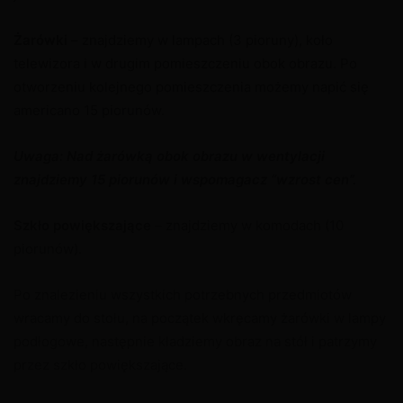
Żarówki
– znajdziemy w lampach (3 pioruny), koło
telewizora i w drugim pomieszczeniu obok obrazu. Po
otworzeniu kolejnego pomieszczenia możemy napić się
americano 15 piorunów.
Uwaga: Nad żarówką obok obrazu w wentylacji
znajdziemy 15 piorunów i wspomagacz “wzrost cen”.
Szkło powiększające
– znajdziemy w komodach (10
piorunów).
Po znalezieniu wszystkich potrzebnych przedmiotów
wracamy do stołu, na początek wkręcamy żarówki w lampy
podłogowe, następnie kładziemy obraz na stół i patrzymy
przez szkło powiększające.