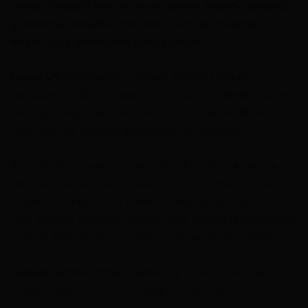
Obraz przeszedł test wzrokowy, jednak musimy sprawdzić
go bardziej dokładnie. Potrzebna nam będzie lampa UV
dzięki której sprawdzimy podpis autora.
Lampa UV
znajdziemy w małych, białych szafkach
podłogowych (5 piorunów), aby się do nich dostać musimy
otworzyć kolejne pomieszczenie (5 piorunów). Możemy
zjeść tiramisu za które dostaniemy 15 piorunów.
Po znalezieniu lampy UV wracamy do stołu, odkrywając, że
obraz jest autentyczny, ponieważ nic nie świeci. Laura
jednak chce mieć 100% pewność. Marley Ray nigdy nie
robił szkiców ołówkiem, dlatego jeśli kamera termowizyjna
wykryje ślady grafitu pod farbą to obraz jest podrobiony.
Kamera termowizyjna
znajduje się w blatach kuchennych
(5 piorunów) lub dużych szafkach (15 piorunów).