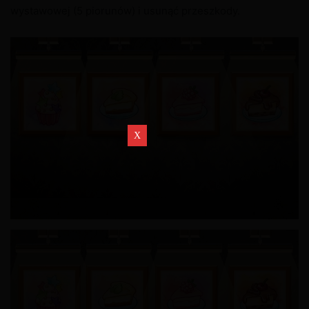
wystawowej (5 piorunów) i usunąć przeszkody.