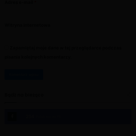
Adres e-mail
*
Witryna internetowa
Zapamiętaj moje dane w tej przeglądarce podczas
pisania kolejnych komentarzy.
A
l
Bądź na bieżąco
t
e
254
Polub nas na FB
r
n