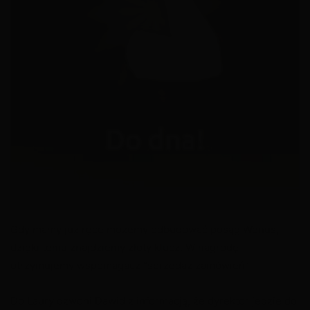
X
Gdy mamy już ręce możemy odbudować posąg Wenus,
dzięki temu znajdziemy złoty klucz. W nagrodę
otrzymujemy wspomagacz “sprzedaż zamówień”
Do Laury dzwoni Dawid z informacją, że dyrektor jedzie do