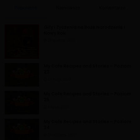
a
Popularne
Najnowsze
Komentarze
t
i
Gify i Życzenia na Boże Narodzenie i
v
Nowy Rok
e
20 grudnia, 2020
:
My Cafe Recipes and Stories – Poziom
23
26 maja, 2020
My Cafe Recipes and Stories – Poziom
25
9 lipca, 2020
My Cafe Recipes and Stories – Poziom
24
13 czerwca, 2020