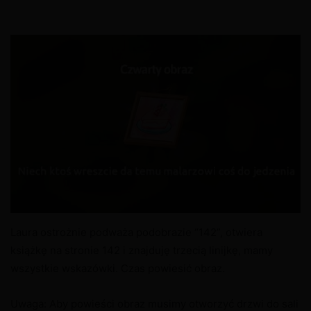
Laura ostrożnie podważa podobrazie “142”, otwiera
książkę na stronie 142 i znajduję trzecią linijkę, mamy
wszystkie wskazówki. Czas powiesić obraz.
Uwaga: Aby powieści obraz musimy otworzyć drzwi do sali