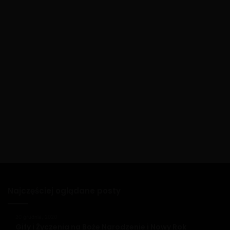
Najczęściej oglądane posty
20 grudnia, 2020
Gify i Życzenia na Boże Narodzenie i Nowy Rok