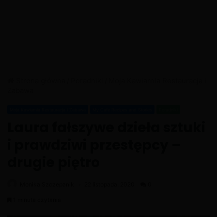
Strona główna
/
Poradniki
/
Moja Kawiarnia Restauracja i
Zabawa
Moja Kawiarnia Restauracja i Zabawa
My Cafe Recipes and Stories
Poradniki
Laura fałszywe dzieła sztuki
i prawdziwi przestępcy –
drugie piętro
Monika Szczepanik
22 listopada, 2020
0
1 minuta czytania