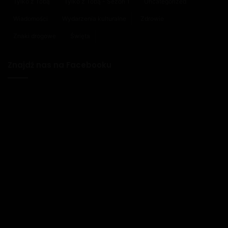
Tylko z Tobą
Tylko z Tobą - Sezon 1
Uncategorized
Wiadomości
Wydarzenia kulturalne
Zdrowie
Znaki drogowe
Święta
Znajdź nas na Facebooku