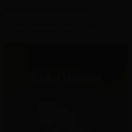
Wsuwka
– znajduje się na stole (2 pioruny)
Kiedy mamy już białe, czarne klawisze i pedał możemy
zabrać się do naprawy fortepianu.