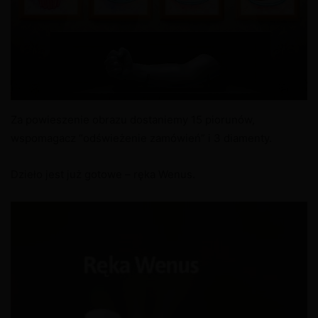
Za powieszenie obrazu dostaniemy 15 piorunów,
wspomagacz “odświeżenie zamówień” i 3 diamenty.
Dzieło jest już gotowe – ręka Wenus.