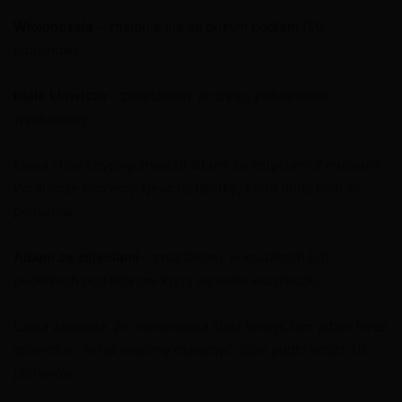
Wiolonczela
– znajduje się za dużym pudłem (50
piorunów).
Białe klawisze
– znajdziemy w części południowo –
wschodniej.
Laura chce abyśmy znaleźli album ze zdjęciami z muzeum.
Po drodze możemy zjeść tartaletkę, która doda nam 15
piorunów.
Album ze zdjęciami
– znajdziemy w książkach lub
pudełkach pod którymi kryją się małe książeczki.
Laura zauważa, że wiolonczela stała kiedyś tam gdzie teraz
gramofon. Teraz musimy otworzyć duże pudło koszt 30
piorunów.