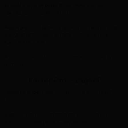
Za pudłem kryje się posąg Wenus, jedną rękę już
znaleźliśmy czas znaleźć drugą.
Druga ręka
ukryta jest w fortepianie, który jest zepsuty,
dlatego musimy znaleźć do niego części białe i czarne
klawisze oraz pedał.
W drodze możemy zjeść tiramisu, które doda nam 15
piorunów.
Fortepian – części
Czarne klawisze i pedał
– znajdziemy w komodach (10
piorunów)
Nuty
– znajdują się w schowku pod pudełkiem. Aby
otworzyć schowek potrzebujemy wsuwki.