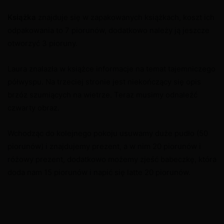
Książka
znajduje się w zapakowanych książkach, koszt ich
odpakowania to 7 piorunów, dodatkowo należy ją jeszcze
otworzyć 3 pioruny.
Laura znalazła w książce informacje na temat tajemniczego
półwyspu. Na trzeciej stronie jest niekończący się opis
brzóz szumiących na wietrze. Teraz musimy odnaleźć
czwarty obraz.
Wchodząc do kolejnego pokoju usuwamy duże pudło (50
piorunów) i znajdujemy prezent, a w nim 20 piorunów i
różowy prezent, dodatkowo możemy zjeść babeczkę, która
doda nam 15 piorunów i napić się latte 20 piorunów.