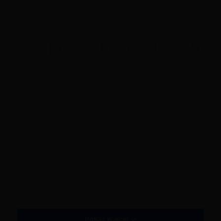
muzeum, a jego wspólnik obserwuje sytuację przez
kamery.
Czas przejść na trzecie piętro
Aby dostać się na trzecie piętro, musimy jak zawsze
usunąć kilka przeszkód.
Zapraszam do artykułu Laura fałszywe dzieła sztuki i
prawdziwi przestępcy – trzecie piętro
Tagi
Laura fałszywe dzieła sztuki i prawdziwi przestępcy - drugie piętro
Moja Kawiarnia: Restauracja i zabawa
My Cafe Recipes and Stories
My Cafe Recipes and Stories - Laura fałszywe dzieła sztuki i prawdziwi
przestępcy - drugie piętro
Pokaż więcej