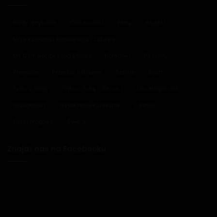
Błędy językowe
Ciekawostki
Filmy
Książki
Moja Kawiarnia Restauracja i Zabawa
My Cafe Recipes and Stories
Poradniki
Poziomy
Promocje
Przepisy kulinarne
Seriale
Sport
Tylko z Tobą
Tylko z Tobą - Sezon 1
Uncategorized
Wiadomości
Wydarzenia kulturalne
Zdrowie
Znaki drogowe
Święta
Znajdź nas na Facebooku