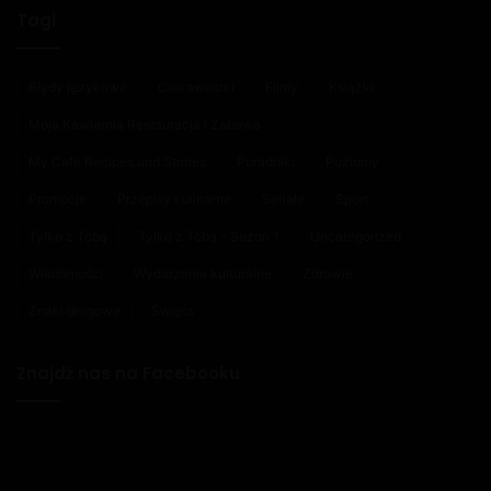
Tagi
Błędy językowe
Ciekawostki
Filmy
Książki
Moja Kawiarnia Restauracja i Zabawa
My Cafe Recipes and Stories
Poradniki
Poziomy
Promocje
Przepisy kulinarne
Seriale
Sport
Tylko z Tobą
Tylko z Tobą - Sezon 1
Uncategorized
Wiadomości
Wydarzenia kulturalne
Zdrowie
Znaki drogowe
Święta
Znajdź nas na Facebooku