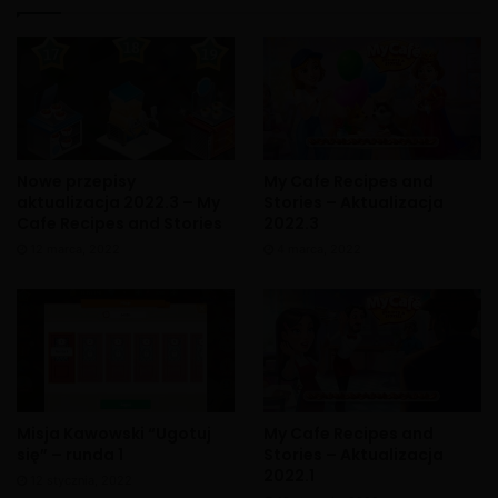
Nowe przepisy
My Cafe Recipes and
aktualizacja 2022.3 – My
Stories – Aktualizacja
Cafe Recipes and Stories
2022.3
12 marca, 2022
4 marca, 2022
Misja Kawowski “Ugotuj
My Cafe Recipes and
się” – runda 1
Stories – Aktualizacja
X
2022.1
12 stycznia, 2022