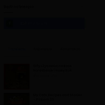
Bądź na bieżąco
254
Polub nas na FB
Popularne
Najnowsze
Komentarze
Gify i Życzenia na Boże
Narodzenie i Nowy Rok
20 grudnia, 2020
My Cafe Recipes and Stories
– Poziom 23
26 maja, 2020