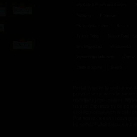
My Cafe Recipes and Stories
P
Poziomy
Promocje
Przepisy kulinarne
Seriale
Tylko z Tobą
Tylko z Tobą - S
Uncategorized
Wiadomości
Wydarzenia kulturalne
Zdrowi
Znaki drogowe
Święta
Portal Wiedza to codzienna d
przydać w życiu codziennym. 
rozwijany jego content. Wyśw
istnieć. Zapraszamy do polub
społecznościowych w celu ot
Posiadasz ciekawe rozwiązani
im pomóc? Skontaktuj się z n