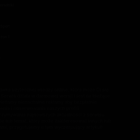
oradniki
Sport
ezon 1
e
awka użytecznej wiedzy online, która może Ci się
Serwis działa w darmowej wersji i jest na bieżąco
ietlamy nienachalne reklamy aby bezpłatnie
ienia i obserwowania naszych profili
rzymywania najnowszych aktualności z serwisu.
e lub temat, który może zainteresować innych lub
ami, przygotujemy o tym wyczerpujący artykuł!