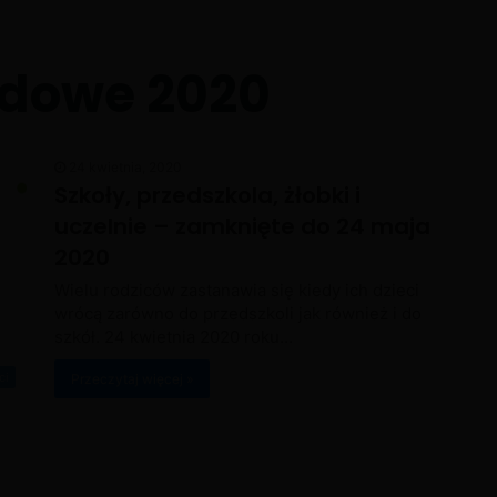
dowe 2020
24 kwietnia, 2020
Szkoły, przedszkola, żłobki i
uczelnie – zamknięte do 24 maja
2020
Wielu rodziców zastanawia się kiedy ich dzieci
wrócą zarówno do przedszkoli jak również i do
szkół. 24 kwietnia 2020 roku…
ci
Przeczytaj więcej »