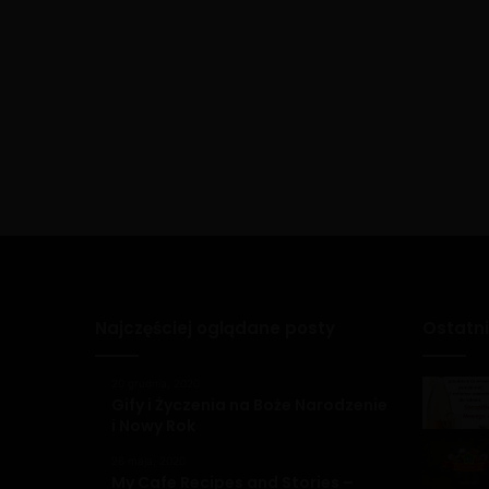
Najczęściej oglądane posty
Ostatn
20 grudnia, 2020
Gify i Życzenia na Boże Narodzenie
i Nowy Rok
26 maja, 2020
My Cafe Recipes and Stories –