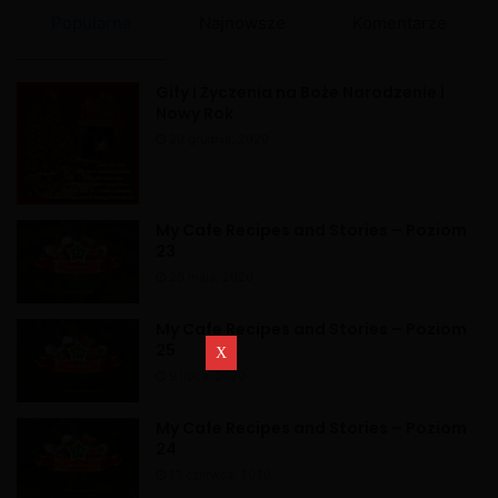
Popularne
Najnowsze
Komentarze
Gify i Życzenia na Boże Narodzenie i
Nowy Rok
20 grudnia, 2020
My Cafe Recipes and Stories – Poziom
23
26 maja, 2020
My Cafe Recipes and Stories – Poziom
25
9 lipca, 2020
My Cafe Recipes and Stories – Poziom
24
13 czerwca, 2020