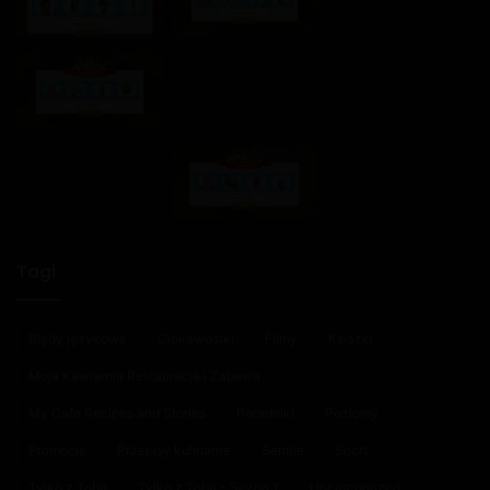
Tagi
Błędy językowe
Ciekawostki
Filmy
Książki
Moja Kawiarnia Restauracja i Zabawa
My Cafe Recipes and Stories
Poradniki
Poziomy
Promocje
Przepisy kulinarne
Seriale
Sport
Tylko z Tobą
Tylko z Tobą - Sezon 1
Uncategorized