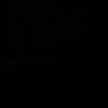
Moja Kawiarnia Restauracja i Zabawa
My Cafe Recipes and Stories
Poradniki
Poziomy
Promocje
Przepisy kulinarne
Seriale
Sport
Tylko z Tobą
Tylko z Tobą - Sezon 1
Uncategorized
Wiadomości
Wydarzenia kulturalne
Zdrowie
Znaki drogowe
Święta
Znajdź nas na Facebooku