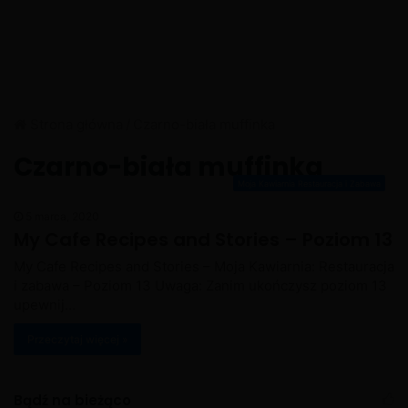
Strona główna
/
Czarno-biała muffinka
Czarno-biała muffinka
Moja Kawiarnia Restauracja i Zabawa
5 marca, 2020
My Cafe Recipes and Stories – Poziom 13
My Cafe Recipes and Stories – Moja Kawiarnia: Restauracja
i zabawa – Poziom 13 Uwaga: Zanim ukończysz poziom 13
upewnij…
Przeczytaj więcej »
Bądź na bieżąco